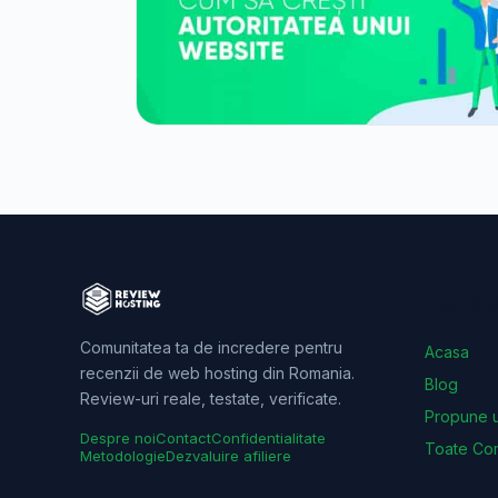
PLATFOR
Comunitatea ta de incredere pentru
Acasa
recenzii de web hosting din Romania.
Blog
Review-uri reale, testate, verificate.
Propune u
Despre noi
Contact
Confidentialitate
Toate Com
Metodologie
Dezvaluire afiliere