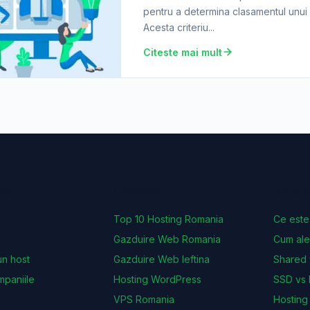
pentru a determina clasamentul unui 
Acesta criteriu...
Citeste mai mult
MA
COMPARATII
GHIDUR
Top 10 Hosting Romania
Ce este
Gazduire Web Romania
Cum ale
n host
Gazduire Web Ieftina
Shared
paniile
Hosting WordPress
SSD vs
VPS Romania
Hostin