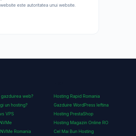
website este autoritatea unui website.
I
NISA
 gazduirea web?
Hosting Rapid Romania
gi un hosting?
Gazduire WordPress Ieftina
 vs VPS
Hosting PrestaShop
 NVMe
Hosting Magazin Online RO
g NVMe Romania
Cel Mai Bun Hosting