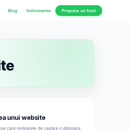
Blog
Instrumente
Propune un host
ite
ea unui website
i pe care motoarele de cautare il utilizeaza