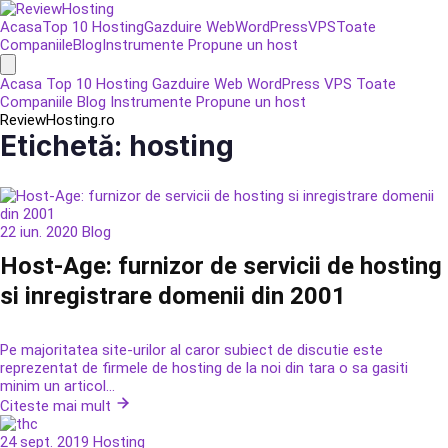
Acasa
Top 10 Hosting
Gazduire Web
WordPress
VPS
Toate
Companiile
Blog
Instrumente
Propune un host
Acasa
Top 10 Hosting
Gazduire Web
WordPress
VPS
Toate
Companiile
Blog
Instrumente
Propune un host
ReviewHosting.ro
Etichetă:
hosting
22 iun. 2020
Blog
Host-Age: furnizor de servicii de hosting
si inregistrare domenii din 2001
Pe majoritatea site-urilor al caror subiect de discutie este
reprezentat de firmele de hosting de la noi din tara o sa gasiti
minim un articol...
Citeste mai mult
24 sept. 2019
Hosting