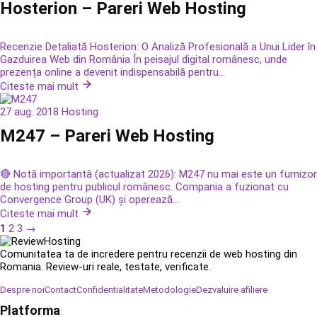
Hosterion – Pareri Web Hosting
Recenzie Detaliată Hosterion: O Analiză Profesională a Unui Lider în
Gazduirea Web din România În peisajul digital românesc, unde
prezența online a devenit indispensabilă pentru...
Citeste mai mult
27 aug. 2018
Hosting
M247 – Pareri Web Hosting
🔴 Notă importantă (actualizat 2026): M247 nu mai este un furnizor
de hosting pentru publicul românesc. Compania a fuzionat cu
Convergence Group (UK) și operează...
Citeste mai mult
1
2
3
→
Comunitatea ta de incredere pentru recenzii de web hosting din
Romania. Review-uri reale, testate, verificate.
Despre noi
Contact
Confidentialitate
Metodologie
Dezvaluire afiliere
Platforma