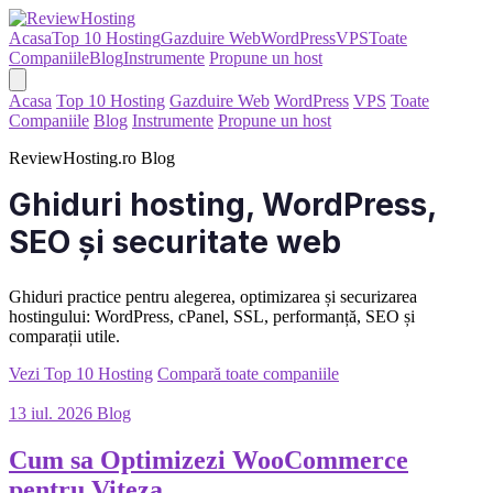
Acasa
Top 10 Hosting
Gazduire Web
WordPress
VPS
Toate
Companiile
Blog
Instrumente
Propune un host
Acasa
Top 10 Hosting
Gazduire Web
WordPress
VPS
Toate
Companiile
Blog
Instrumente
Propune un host
ReviewHosting.ro Blog
Ghiduri hosting, WordPress,
SEO și securitate web
Ghiduri practice pentru alegerea, optimizarea și securizarea
hostingului: WordPress, cPanel, SSL, performanță, SEO și
comparații utile.
Vezi Top 10 Hosting
Compară toate companiile
13 iul. 2026
Blog
Cum sa Optimizezi WooCommerce
pentru Viteza