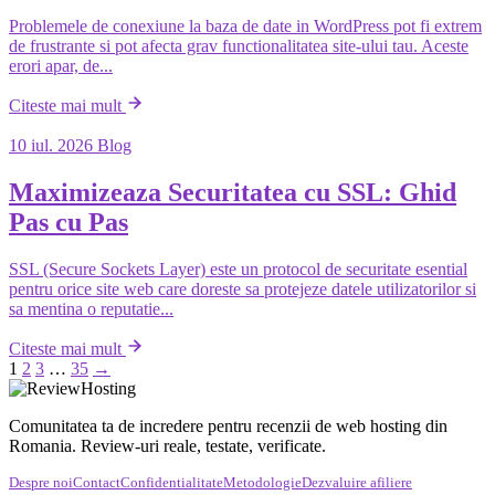
Problemele de conexiune la baza de date in WordPress pot fi extrem
de frustrante si pot afecta grav functionalitatea site-ului tau. Aceste
erori apar, de...
Citeste mai mult
10 iul. 2026
Blog
Maximizeaza Securitatea cu SSL: Ghid
Pas cu Pas
SSL (Secure Sockets Layer) este un protocol de securitate esential
pentru orice site web care doreste sa protejeze datele utilizatorilor si
sa mentina o reputatie...
Citeste mai mult
1
2
3
…
35
→
Comunitatea ta de incredere pentru recenzii de web hosting din
Romania. Review-uri reale, testate, verificate.
Despre noi
Contact
Confidentialitate
Metodologie
Dezvaluire afiliere