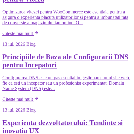
Optimizarea vitezei pentru WooCommerce este esentiala pentru a
asigura o experienta placuta utilizatorilor si pentru a imbunatati rata
de conversie a magazinului tau online. O...
Citeste mai mult
13 iul. 2026
Blog
Principiile de Baza ale Configurarii DNS
pentru Incepatori
Configurarea DNS este un pas esential in gestionarea unui site web,
fie ca esti un incepator sau un profesionist experimentat. Domain
Name System (DNS) este...
Citeste mai mult
13 iul. 2026
Blog
Experienta dezvoltatorului: Tendinte si
inovatia UX