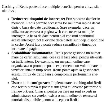
Caching-ul Redis poate aduce multiple beneficii pentru viteza site-
ului dvs.:
Reducerea timpului de incarcare:
Prin stocarea datelor in
memorie, Redis permite accesarea lor mult mai rapida decat
dintr-o baza de date traditionala. Spre exemplu, daca un
utilizator acceseaza o pagina web care necesita multiple
interogari la baza de date pentru a-si construi continutul,
aceste interogari pot fi evitate daca datele sunt deja disponibile
in cache. Acest lucru poate reduce semnificativ timpul de
incarcare al paginii.
Scalabilitate imbunatatita:
Redis poate gestiona un numar
mare de cereri simultane, ceea ce il face ideal pentru site-urile
cu trafic intens. De exemplu, un magazin online care
organizeaza o promotie poate experimenta un volum mare de
vizitatori intr-un timp scurt. Redis poate ajuta la gestionarea
acestui influx de trafic fara a compromite performanta site-
ului.
Usurinta in configurare:
Implementarea caching-ului Redis
este relativ simpla si poate fi integrata cu diverse platforme si
framework-uri. Chiar si pentru cei care nu sunt experti in
administrarea serverelor, exista o multitudine de resurse si
tutoriale disponibile pentru a incepe cu Redis.