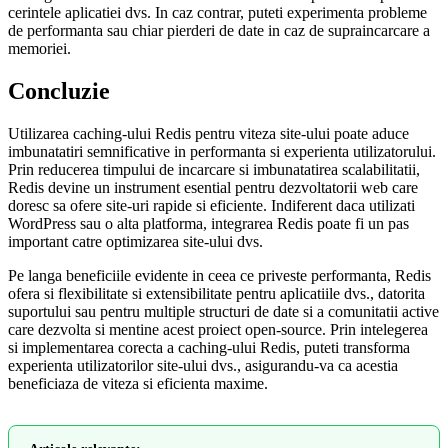
cerintele aplicatiei dvs. In caz contrar, puteti experimenta probleme
de performanta sau chiar pierderi de date in caz de supraincarcare a
memoriei.
Concluzie
Utilizarea caching-ului Redis pentru viteza site-ului poate aduce
imbunatatiri semnificative in performanta si experienta utilizatorului.
Prin reducerea timpului de incarcare si imbunatatirea scalabilitatii,
Redis devine un instrument esential pentru dezvoltatorii web care
doresc sa ofere site-uri rapide si eficiente. Indiferent daca utilizati
WordPress sau o alta platforma, integrarea Redis poate fi un pas
important catre optimizarea site-ului dvs.
Pe langa beneficiile evidente in ceea ce priveste performanta, Redis
ofera si flexibilitate si extensibilitate pentru aplicatiile dvs., datorita
suportului sau pentru multiple structuri de date si a comunitatii active
care dezvolta si mentine acest proiect open-source. Prin intelegerea
si implementarea corecta a caching-ului Redis, puteti transforma
experienta utilizatorilor site-ului dvs., asigurandu-va ca acestia
beneficiaza de viteza si eficienta maxime.