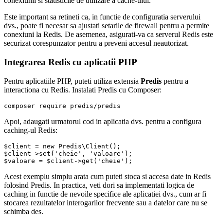
conexiunii si statisticile de utilizare a cache-ului.
Este important sa retineti ca, in functie de configuratia serverului
dvs., poate fi necesar sa ajustati setarile de firewall pentru a permite
conexiuni la Redis. De asemenea, asigurati-va ca serverul Redis este
securizat corespunzator pentru a preveni accesul neautorizat.
Integrarea Redis cu aplicatii PHP
Pentru aplicatiile PHP, puteti utiliza extensia
Predis
pentru a
interactiona cu Redis. Instalati Predis cu Composer:
Apoi, adaugati urmatorul cod in aplicatia dvs. pentru a configura
caching-ul Redis:
$client = new Predis\Client();

$client->set('cheie', 'valoare');

Acest exemplu simplu arata cum puteti stoca si accesa date in Redis
folosind Predis. In practica, veti dori sa implementati logica de
caching in functie de nevoile specifice ale aplicatiei dvs., cum ar fi
stocarea rezultatelor interogarilor frecvente sau a datelor care nu se
schimba des.