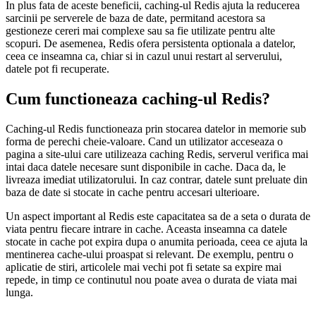
In plus fata de aceste beneficii, caching-ul Redis ajuta la reducerea
sarcinii pe serverele de baza de date, permitand acestora sa
gestioneze cereri mai complexe sau sa fie utilizate pentru alte
scopuri. De asemenea, Redis ofera persistenta optionala a datelor,
ceea ce inseamna ca, chiar si in cazul unui restart al serverului,
datele pot fi recuperate.
Cum functioneaza caching-ul Redis?
Caching-ul Redis functioneaza prin stocarea datelor in memorie sub
forma de perechi cheie-valoare. Cand un utilizator acceseaza o
pagina a site-ului care utilizeaza caching Redis, serverul verifica mai
intai daca datele necesare sunt disponibile in cache. Daca da, le
livreaza imediat utilizatorului. In caz contrar, datele sunt preluate din
baza de date si stocate in cache pentru accesari ulterioare.
Un aspect important al Redis este capacitatea sa de a seta o durata de
viata pentru fiecare intrare in cache. Aceasta inseamna ca datele
stocate in cache pot expira dupa o anumita perioada, ceea ce ajuta la
mentinerea cache-ului proaspat si relevant. De exemplu, pentru o
aplicatie de stiri, articolele mai vechi pot fi setate sa expire mai
repede, in timp ce continutul nou poate avea o durata de viata mai
lunga.