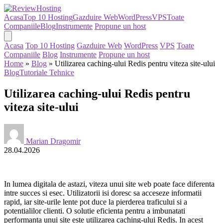
Acasa
Top 10 Hosting
Gazduire Web
WordPress
VPS
Toate
Companiile
Blog
Instrumente
Propune un host
Acasa
Top 10 Hosting
Gazduire Web
WordPress
VPS
Toate
Companiile
Blog
Instrumente
Propune un host
Home
»
Blog
»
Utilizarea caching-ului Redis pentru viteza site-ului
Blog
Tutoriale Tehnice
Utilizarea caching-ului Redis pentru
viteza site-ului
Marian Dragomir
28.04.2026
In lumea digitala de astazi, viteza unui site web poate face diferenta
intre succes si esec. Utilizatorii isi doresc sa acceseze informatii
rapid, iar site-urile lente pot duce la pierderea traficului si a
potentialilor clienti. O solutie eficienta pentru a imbunatati
performanta unui site este utilizarea caching-ului Redis. In acest