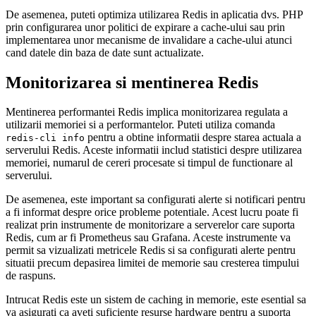
De asemenea, puteti optimiza utilizarea Redis in aplicatia dvs. PHP
prin configurarea unor politici de expirare a cache-ului sau prin
implementarea unor mecanisme de invalidare a cache-ului atunci
cand datele din baza de date sunt actualizate.
Monitorizarea si mentinerea Redis
Mentinerea performantei Redis implica monitorizarea regulata a
utilizarii memoriei si a performantelor. Puteti utiliza comanda
pentru a obtine informatii despre starea actuala a
redis-cli info
serverului Redis. Aceste informatii includ statistici despre utilizarea
memoriei, numarul de cereri procesate si timpul de functionare al
serverului.
De asemenea, este important sa configurati alerte si notificari pentru
a fi informat despre orice probleme potentiale. Acest lucru poate fi
realizat prin instrumente de monitorizare a serverelor care suporta
Redis, cum ar fi Prometheus sau Grafana. Aceste instrumente va
permit sa vizualizati metricele Redis si sa configurati alerte pentru
situatii precum depasirea limitei de memorie sau cresterea timpului
de raspuns.
Intrucat Redis este un sistem de caching in memorie, este esential sa
va asigurati ca aveti suficiente resurse hardware pentru a suporta