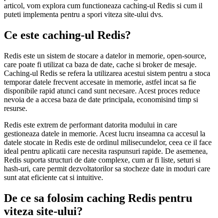
articol, vom explora cum functioneaza caching-ul Redis si cum il
puteti implementa pentru a spori viteza site-ului dvs.
Ce este caching-ul Redis?
Redis este un sistem de stocare a datelor in memorie, open-source,
care poate fi utilizat ca baza de date, cache si broker de mesaje.
Caching-ul Redis se refera la utilizarea acestui sistem pentru a stoca
temporar datele frecvent accesate in memorie, astfel incat sa fie
disponibile rapid atunci cand sunt necesare. Acest proces reduce
nevoia de a accesa baza de date principala, economisind timp si
resurse.
Redis este extrem de performant datorita modului in care
gestioneaza datele in memorie. Acest lucru inseamna ca accesul la
datele stocate in Redis este de ordinul milisecundelor, ceea ce il face
ideal pentru aplicatii care necesita raspunsuri rapide. De asemenea,
Redis suporta structuri de date complexe, cum ar fi liste, seturi si
hash-uri, care permit dezvoltatorilor sa stocheze date in moduri care
sunt atat eficiente cat si intuitive.
De ce sa folosim caching Redis pentru
viteza site-ului?