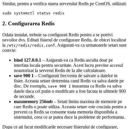
Similar, pentru a verifica starea serverului Redis pe CentOS, utilizati:
2. Configurarea Redis
Odata instalat, trebuie sa configurati Redis pentru a se potrivi
nevoilor dvs. Editati fisierul de configurare Redis, de obicei localizat
la
. Asigurati-va ca urmatoarele setari sunt
/etc/redis/redis.conf
corecte:
bind 127.0.0.1
– Asigurati-va ca Redis asculta doar pe
interfata locala pentru securitate. Acest lucru previne accesul
neautorizat la serverul Redis de la alte calculatoare.
save 900 1
– Configurati frecventa de salvare a datelor in
fisier. Aceasta setare determina cand Redis va salva datele pe
disc. De exemplu,
inseamna ca Redis va salva
save 900 1
datele daca cel putin o modificare a fost facuta in ultimele 900
de secunde.
maxmemory 256mb
– Setati limita maxima de memorie pe
care Redis o poate utiliza. Aceasta setare este cruciala pentru a
preveni ca Redis sa consume toata memoria disponibila a
sistemului, ceea ce ar putea duce la probleme de performanta.
Dupa ce ati facut modificarile necesare fisierului de configurare,