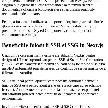
componente moderne si stilizate in proiectul tau Next.js. Pentru a
asigura o integrare lina, este recomandat sa te familiarizezi cu
documentatia oficiala a bibliotecii alese si sa urmezi practicile
recomandate de utilizare.
Pe langa importul si utilizarea componentelor, integreaza si stilurile
globale sau specifice, folosind fisiere CSS sau solutii de styling
precum Emotion sau Styled Components, care sunt perfect
compatibile cu Next.js.
Beneficiile folosirii SSR si SSG in Next.js
Unul dintre cele mai mari avantaje ale utilizarii Next.js pentru
design-ul UI este suportul sau pentru SSR si Static Site Generation
(SSG). Aceste caracteristici permit aplicatiilor sa fie rapide si sa aiba
un SEO imbunatatit prin generarea de continut pe server inainte de a
fi livrat utilizatorilor.
SSR este ideal pentru aplicatii care necesita continut dinamic, in
timp ce SSG este perfect pentru site-uri statice care nu se schimba
frecvent. Ambele metode contribuie la imbunatatirea experientei
utilizatorului prin reducerea timpului de incarcare si optimizarea
performantei.
In afara de viteza si performanta, SSR si SSG contribuie si la