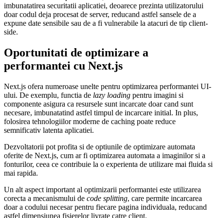
imbunatatirea securitatii aplicatiei, deoarece prezinta utilizatorului
doar codul deja procesat de server, reducand astfel sansele de a
expune date sensibile sau de a fi vulnerabile la atacuri de tip client-
side.
Oportunitati de optimizare a
performantei cu Next.js
Next.js ofera numeroase unelte pentru optimizarea performantei UI-
ului. De exemplu, functia de
lazy loading
pentru imagini si
componente asigura ca resursele sunt incarcate doar cand sunt
necesare, imbunatatind astfel timpul de incarcare initial. In plus,
folosirea tehnologiilor moderne de caching poate reduce
semnificativ latenta aplicatiei.
Dezvoltatorii pot profita si de optiunile de optimizare automata
oferite de Next.js, cum ar fi optimizarea automata a imaginilor si a
fonturilor, ceea ce contribuie la o experienta de utilizare mai fluida si
mai rapida.
Un alt aspect important al optimizarii performantei este utilizarea
corecta a mecanismului de
code splitting
, care permite incarcarea
doar a codului necesar pentru fiecare pagina individuala, reducand
astfel dimensiunea fisierelor livrate catre client.