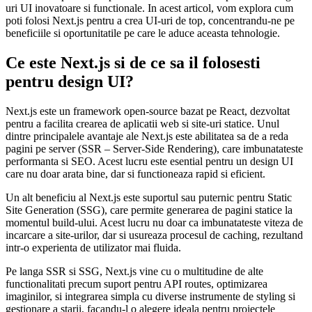
uri UI inovatoare si functionale. In acest articol, vom explora cum
poti folosi Next.js pentru a crea UI-uri de top, concentrandu-ne pe
beneficiile si oportunitatile pe care le aduce aceasta tehnologie.
Ce este Next.js si de ce sa il folosesti
pentru design UI?
Next.js este un framework open-source bazat pe React, dezvoltat
pentru a facilita crearea de aplicatii web si site-uri statice. Unul
dintre principalele avantaje ale Next.js este abilitatea sa de a reda
pagini pe server (SSR – Server-Side Rendering), care imbunatateste
performanta si SEO. Acest lucru este esential pentru un design UI
care nu doar arata bine, dar si functioneaza rapid si eficient.
Un alt beneficiu al Next.js este suportul sau puternic pentru Static
Site Generation (SSG), care permite generarea de pagini statice la
momentul build-ului. Acest lucru nu doar ca imbunatateste viteza de
incarcare a site-urilor, dar si usureaza procesul de caching, rezultand
intr-o experienta de utilizator mai fluida.
Pe langa SSR si SSG, Next.js vine cu o multitudine de alte
functionalitati precum suport pentru API routes, optimizarea
imaginilor, si integrarea simpla cu diverse instrumente de styling si
gestionare a starii, facandu-l o alegere ideala pentru proiectele