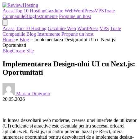
Acasa
Top 10 Hosting
Gazduire Web
WordPress
VPS
Toate
Companiile
Blog
Instrumente
Propune un host
Acasa
Top 10 Hosting
Gazduire Web
WordPress
VPS
Toate
Companiile
Blog
Instrumente
Propune un host
Home
»
Blog
»
Implementarea Design-ului UI cu Next.js:
Oportunitati
Blog
Creare Site
Implementarea Design-ului UI cu Next.js:
Oportunitati
Marian Dragomir
20.05.2026
In lumea dezvoltarii web moderne, crearea unei interfete de utilizator
(UI) eficiente si atractive este esentiala pentru succesul oricarei
aplicatii web. Next.js, un cadru puternic bazat pe React, ofera
numeroase oportunitati pentru dezvoltatori de a implementa design-