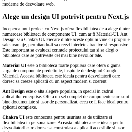
moderne de dezvoltare web.
Alege un design UI potrivit pentru Next.js
Inceperea unui proiect cu Next.js ofera flexibilitatea de a alege dintre
numeroase biblioteci de componente UI, cum ar fi Material-UI, Ant
Design sau Chakra UI. Fiecare dintre aceste optiuni vine cu propriile
sale avantaje, permitandu-ti sa creezi interfete atractive si responsive.
Este important sa evaluezi cerintele proiectului tau si sa alegi o
biblioteca care se potriveste cel mai bine nevoilor tale.
Material-UI
este o biblioteca foarte populara care ofera o gama
larga de componente predefinite, inspirate de designul Google
Material. Aceasta biblioteca este ideala pentru dezvoltatorii care
doresc sa creeze aplicatii cu un aspect modern si coerent.
Ant Design
este o alta alegere populara, in special in cadrul
aplicatiilor enterprise. Ofera un set complet de componente care sunt
bine documentate si usor de personalizat, ceea ce il face ideal pentru
aplicatii complexe.
Chakra UI
este cunoscuta pentru usurinta sa de utilizare si
flexibilitatea in personalizare. Aceasta biblioteca este ideala pentru
dezvoltatorii care doresc sa construiasca aplicatii accesibile si usor