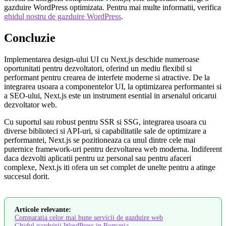
gazduire WordPress optimizata. Pentru mai multe informatii, verifica
ghidul nostru de gazduire WordPress
.
Concluzie
Implementarea design-ului UI cu Next.js deschide numeroase
oportunitati pentru dezvoltatori, oferind un mediu flexibil si
performant pentru crearea de interfete moderne si atractive. De la
integrarea usoara a componentelor UI, la optimizarea performantei si
a SEO-ului, Next.js este un instrument esential in arsenalul oricarui
dezvoltator web.
Cu suportul sau robust pentru SSR si SSG, integrarea usoara cu
diverse biblioteci si API-uri, si capabilitatile sale de optimizare a
performantei, Next.js se pozitioneaza ca unul dintre cele mai
puternice framework-uri pentru dezvoltarea web moderna. Indiferent
daca dezvolti aplicatii pentru uz personal sau pentru afaceri
complexe, Next.js iti ofera un set complet de unelte pentru a atinge
succesul dorit.
Articole relevante:
Comparatia celor mai bune servicii de gazduire web
Ghidul gazduirii WordPress in Romania