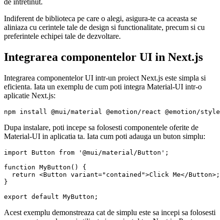
de intretinut.
Indiferent de biblioteca pe care o alegi, asigura-te ca aceasta se
aliniaza cu cerintele tale de design si functionalitate, precum si cu
preferintele echipei tale de dezvoltare.
Integrarea componentelor UI in Next.js
Integrarea componentelor UI intr-un proiect Next.js este simpla si
eficienta. Iata un exemplu de cum poti integra Material-UI intr-o
aplicatie Next.js:
npm install @mui/material @emotion/react @emotion/style
Dupa instalare, poti incepe sa folosesti componentele oferite de
Material-UI in aplicatia ta. Iata cum poti adauga un buton simplu:
import Button from '@mui/material/Button';

function MyButton() {

  return <Button variant="contained">Click Me</Button>;

}

export default MyButton;
Acest exemplu demonstreaza cat de simplu este sa incepi sa folosesti