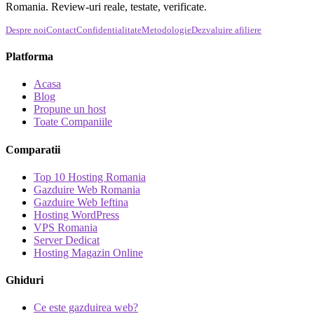
Romania. Review-uri reale, testate, verificate.
Despre noi
Contact
Confidentialitate
Metodologie
Dezvaluire afiliere
Platforma
Acasa
Blog
Propune un host
Toate Companiile
Comparatii
Top 10 Hosting Romania
Gazduire Web Romania
Gazduire Web Ieftina
Hosting WordPress
VPS Romania
Server Dedicat
Hosting Magazin Online
Ghiduri
Ce este gazduirea web?