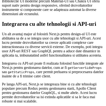
Bibliotecile UI moderne precum Material-UI sau Chakra UI ofera
suport nativ pentru design responsive, oferind dezvoltatorilor
instrumente si componente care se adapteaza automat la diverse
dimensiuni ale ecranului.
Integrarea cu alte tehnologii si API-uri
Un alt avantaj major al folosirii Next.js pentru design-ul UI este
abilitatea sa de a se integra usor cu alte tehnologii si API-uri. Acest
lucru permite dezvoltatorilor sa creeze aplicatii complexe care
interactioneaza cu diverse servicii externe. De exemplu, poti integra
usor API-uri REST sau GraphQL pentru a aduce date dinamice in
aplicatia ta, imbunatatind astfel functionalitatea si utilitatea acesteia.
Integrarea cu API-uri poate fi realizata folosind functiile integrate ale
Next.js pentru gestionarea datelor, cum ar fi
getServerSideProps
sau
, care permit preluarea si preprocesarea datelor
getStaticProps
inainte de a fi trimise catre client.
Pe langa API-uri, Next.js se integreaza bine si cu alte tehnologii
populare precum Redux pentru gestionarea starii, Apollo Client
pentru gestionarea datelor GraphQL, si multe altele. Acest lucru
permite dezvoltatorilor sa isi extinda aplicatiile si sa le faca mai
robuste si mai scalabile.