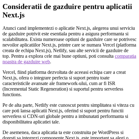
Consideratii de gazduire pentru aplicatii
Next.js
Atunci cand implementezi o aplicatie Next.js, alegerea unui serviciu
de gazduire potrivit este esentiala pentru a asigura performanta si
scalabilitatea. Exista numeroase optiuni de gazduire care se potrivesc
nevoilor aplicatiilor Next.js, printre care se numara Vercel (platforma
creata de echipa Next.js), Netlify, sau alte servicii de gazduire de
top. Pentru a explora cele mai bune optiuni, poti consulta
comparatia
noastra de gazduire web
.
Vercel, fiind platforma dezvoltata de aceeasi echipa care a creat
Next.js, ofera o integrare perfecta si suport pentru toate
caracteristicile avansate ale framework-ului, cum ar fi ISR
(Incremental Static Regeneration) si suportul pentru serverless
functions.
Pe de alta parte, Netlify este cunoscut pentru simplitatea si viteza cu
care poti lansa aplicatii Next.js, oferind si suport pentru functii
serverless si CDN-uri globale pentru a imbunatati performanta si
disponibilitatea aplicatiei tale.
De asemenea, daca aplicatia ta este construita pe WordPress si
doresti sa integrezi componente Next.js, este important sa alegi o