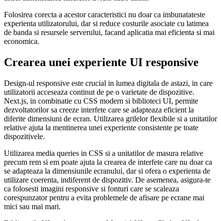
Folosirea corecta a acestor caracteristici nu doar ca imbunatateste
experienta utilizatorului, dar si reduce costurile asociate cu latimea
de banda si resursele serverului, facand aplicatia mai eficienta si mai
economica.
Crearea unei experiente UI responsive
Design-ul responsive este crucial in lumea digitala de astazi, in care
utilizatorii acceseaza continut de pe o varietate de dispozitive.
Next.js, in combinatie cu CSS modern si biblioteci UI, permite
dezvoltatorilor sa creeze interfete care se adapteaza eficient la
diferite dimensiuni de ecran. Utilizarea grilelor flexibile si a unitatilor
relative ajuta la mentinerea unei experiente consistente pe toate
dispozitivele.
Utilizarea media queries in CSS si a unitatilor de masura relative
precum rem si em poate ajuta la crearea de interfete care nu doar ca
se adapteaza la dimensiunile ecranului, dar si ofera o experienta de
utilizare coerenta, indiferent de dispozitiv. De asemenea, asigura-te
ca folosesti imagini responsive si fonturi care se scaleaza
corespunzator pentru a evita problemele de afisare pe ecrane mai
mici sau mai mari.