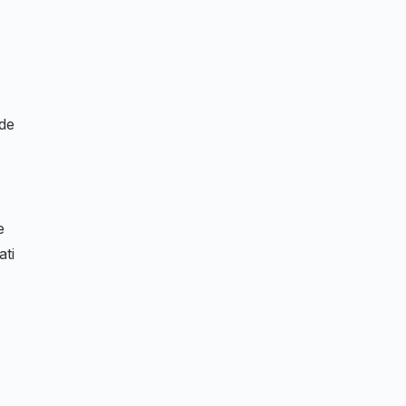
 de
e
ati