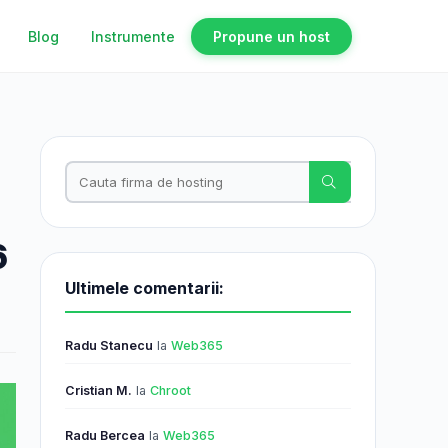
Blog
Instrumente
Propune un host
6
Ultimele comentarii:
Radu Stanecu
la
Web365
Cristian M.
la
Chroot
Radu Bercea
la
Web365