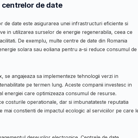
a centrelor de date
e date este asigurarea unei infrastructuri eficiente si
ve in utilizarea surselor de energie regenerabila, ceea ce
acilitati. De exemplu, multe centre de date din Romania
c energie solara sau eoliana pentru a-si reduce consumul de
, se angajeaza sa implementeze tehnologii verzi in
sustenabilitate pe termen lung. Aceste companii investesc in
 al energiei care optimizeaza consumul de resurse.
costurile operationale, dar si imbunatateste reputatia
ce mai constienti de impactul ecologic al serviciilor pe care l
anagementul deseurilor electronice. Centrele de date