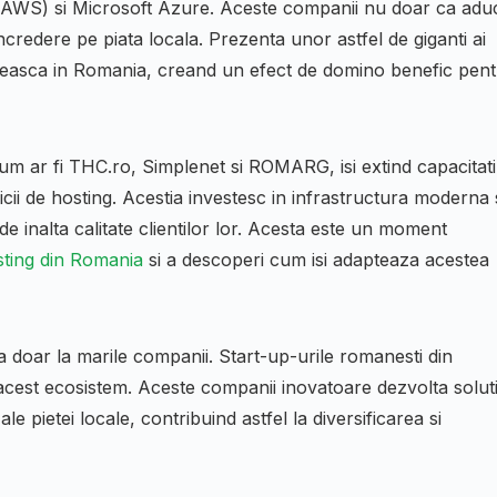
WS) si Microsoft Azure. Aceste companii nu doar ca adu
 incredere pe piata locala. Prezenta unor astfel de giganti ai
esteasca in Romania, creand un efect de domino benefic pen
um ar fi THC.ro, Simplenet si ROMARG, isi extind capacitati
ii de hosting. Acestia investesc in infrastructura moderna 
i de inalta calitate clientilor lor. Acesta este un moment
sting din Romania
si a descoperi cum isi adapteaza acestea
za doar la marile companii. Start-up-urile romanesti din
 acest ecosistem. Aceste companii inovatoare dezvolta soluti
le pietei locale, contribuind astfel la diversificarea si