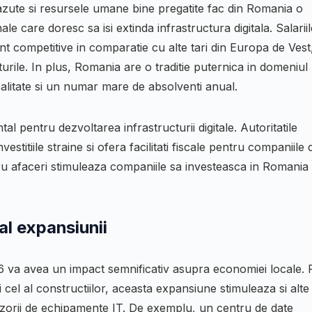
scazute si resursele umane bine pregatite fac din Romania o
le care doresc sa isi extinda infrastructura digitala. Salariil
sunt competitive in comparatie cu alte tari din Europa de Vest
urile. In plus, Romania are o traditie puternica in domeniul
calitate si un numar mare de absolventi anual.
 pentru dezvoltarea infrastructurii digitale. Autoritatile
stitiile straine si ofera facilitati fiscale pentru companiile 
u afaceri stimuleaza companiile sa investeasca in Romania 
al expansiunii
 va avea un impact semnificativ asupra economiei locale. 
 cel al constructiilor, aceasta expansiune stimuleaza si alte
nizorii de echipamente IT. De exemplu, un centru de date