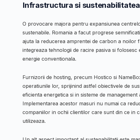
Infrastructura si sustenabilitate
O provocare majora pentru expansiunea centrelor d
sustenabile. Romania a facut progrese semnificati
ajuta la reducerea amprentei de carbon a noilor f
integreaza tehnologii de racire pasiva si foloses
energie conventionala.
Furnizorii de hosting, precum Hostico si NameBox
operatiunile lor, sprijinind astfel obiectivele de 
eficienta energetica si in sisteme de management
Implementarea acestor masuri nu numai ca reduce 
companiilor in ochii clientilor care sunt din ce in 
utilizeaza.
Un alt aspect important al sustenabilitatii este m