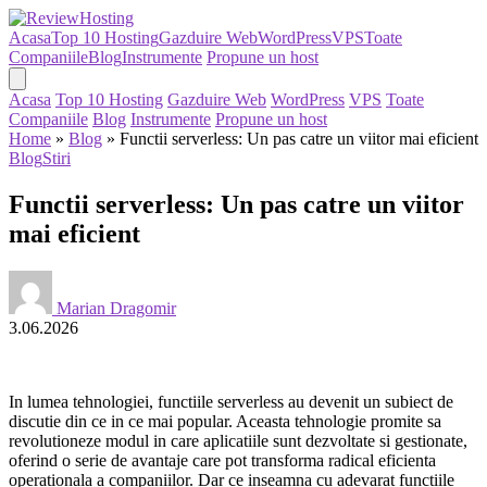
Acasa
Top 10 Hosting
Gazduire Web
WordPress
VPS
Toate
Companiile
Blog
Instrumente
Propune un host
Acasa
Top 10 Hosting
Gazduire Web
WordPress
VPS
Toate
Companiile
Blog
Instrumente
Propune un host
Home
»
Blog
»
Functii serverless: Un pas catre un viitor mai eficient
Blog
Stiri
Functii serverless: Un pas catre un viitor
mai eficient
Marian Dragomir
3.06.2026
In lumea tehnologiei, functiile serverless au devenit un subiect de
discutie din ce in ce mai popular. Aceasta tehnologie promite sa
revolutioneze modul in care aplicatiile sunt dezvoltate si gestionate,
oferind o serie de avantaje care pot transforma radical eficienta
operationala a companiilor. Dar ce inseamna cu adevarat functiile