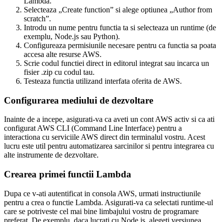
Lambda.
Selecteaza „Create function” si alege optiunea „Author from
scratch”.
Introdu un nume pentru functia ta si selecteaza un runtime (de
exemplu, Node.js sau Python).
Configureaza permisiunile necesare pentru ca functia sa poata
accesa alte resurse AWS.
Scrie codul functiei direct in editorul integrat sau incarca un
fisier .zip cu codul tau.
Testeaza functia utilizand interfata oferita de AWS.
Configurarea mediului de dezvoltare
Inainte de a incepe, asigurati-va ca aveti un cont AWS activ si ca ati
configurat AWS CLI (Command Line Interface) pentru a
interactiona cu serviciile AWS direct din terminalul vostru. Acest
lucru este util pentru automatizarea sarcinilor si pentru integrarea cu
alte instrumente de dezvoltare.
Crearea primei functii Lambda
Dupa ce v-ati autentificat in consola AWS, urmati instructiunile
pentru a crea o functie Lambda. Asigurati-va ca selectati runtime-ul
care se potriveste cel mai bine limbajului vostru de programare
preferat. De exemplu, daca lucrati cu Node.js, alegeti versiunea