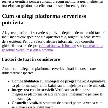
real este esentiala pentru aplicatii precum monitorizarea inteligentei
oraselor sau gestionarea eficienta a resurselor energetice.
Cum sa alegi platforma serverless
potrivita
Alegerea platformei serverless potrivite depinde de mai multi factori,
inclusiv nevoile specifice ale aplicatiei tale, bugetul si ecosistemul
deja existent. Pentru a face o alegere informata, poti consulta
ghidurile noastre despre
cel mai bun web hosting
sau
cea mai buna
gazduire WordPress din Romania
.
Factori de luat in considerare
Atunci cand alegeti o platforma serverless, luati in considerare
urmatoarele aspecte:
Compatibilitatea cu limbajele de programare:
Asigurati-va
ca platforma suporta limbajul sau limbajele pe care le utilizati.
Integrarea cu alte servicii:
Verificati cat de bine se
integreaza platforma cu alte servicii si instrumente pe care le
utilizati deja.
Costurile:
Analizati structura de costuri pentru a vedea cum
se aliniaza cu bugetul vostru.