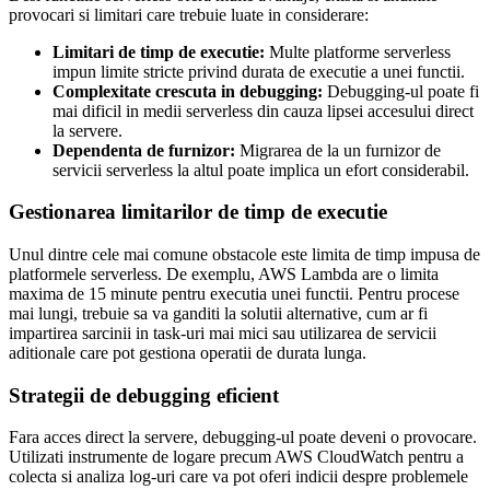
provocari si limitari care trebuie luate in considerare:
Limitari de timp de executie:
Multe platforme serverless
impun limite stricte privind durata de executie a unei functii.
Complexitate crescuta in debugging:
Debugging-ul poate fi
mai dificil in medii serverless din cauza lipsei accesului direct
la servere.
Dependenta de furnizor:
Migrarea de la un furnizor de
servicii serverless la altul poate implica un efort considerabil.
Gestionarea limitarilor de timp de executie
Unul dintre cele mai comune obstacole este limita de timp impusa de
platformele serverless. De exemplu, AWS Lambda are o limita
maxima de 15 minute pentru executia unei functii. Pentru procese
mai lungi, trebuie sa va ganditi la solutii alternative, cum ar fi
impartirea sarcinii in task-uri mai mici sau utilizarea de servicii
aditionale care pot gestiona operatii de durata lunga.
Strategii de debugging eficient
Fara acces direct la servere, debugging-ul poate deveni o provocare.
Utilizati instrumente de logare precum AWS CloudWatch pentru a
colecta si analiza log-uri care va pot oferi indicii despre problemele