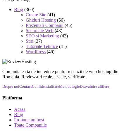
Blog
(360)
Creare Site
(41)
Ghiduri Hosting
(56)
Prezentari Companii
(45)
Securitate Web
(43)
SEO si Marketing
(43)
Stiri
(37)
Tutoriale Tehnice
(41)
WordPress
(46)
Comunitatea ta de incredere pentru recenzii de web hosting din
Romania. Review-uri reale, testate, verificate.
Despre noi
Contact
Confidentialitate
Metodologie
Dezvaluire afiliere
Platforma
Acasa
Blog
Propune un host
Toate Companiile