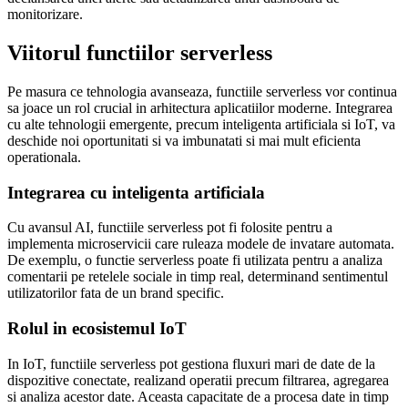
monitorizare.
Viitorul functiilor serverless
Pe masura ce tehnologia avanseaza, functiile serverless vor continua
sa joace un rol crucial in arhitectura aplicatiilor moderne. Integrarea
cu alte tehnologii emergente, precum inteligenta artificiala si IoT, va
deschide noi oportunitati si va imbunatati si mai mult eficienta
operationala.
Integrarea cu inteligenta artificiala
Cu avansul AI, functiile serverless pot fi folosite pentru a
implementa microservicii care ruleaza modele de invatare automata.
De exemplu, o functie serverless poate fi utilizata pentru a analiza
comentarii pe retelele sociale in timp real, determinand sentimentul
utilizatorilor fata de un brand specific.
Rolul in ecosistemul IoT
In IoT, functiile serverless pot gestiona fluxuri mari de date de la
dispozitive conectate, realizand operatii precum filtrarea, agregarea
si analiza acestor date. Aceasta capacitate de a procesa date in timp