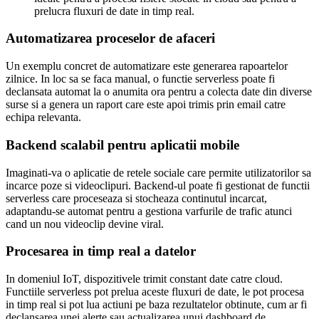
prelucra fluxuri de date in timp real.
Automatizarea proceselor de afaceri
Un exemplu concret de automatizare este generarea rapoartelor
zilnice. In loc sa se faca manual, o functie serverless poate fi
declansata automat la o anumita ora pentru a colecta date din diverse
surse si a genera un raport care este apoi trimis prin email catre
echipa relevanta.
Backend scalabil pentru aplicatii mobile
Imaginati-va o aplicatie de retele sociale care permite utilizatorilor sa
incarce poze si videoclipuri. Backend-ul poate fi gestionat de functii
serverless care proceseaza si stocheaza continutul incarcat,
adaptandu-se automat pentru a gestiona varfurile de trafic atunci
cand un nou videoclip devine viral.
Procesarea in timp real a datelor
In domeniul IoT, dispozitivele trimit constant date catre cloud.
Functiile serverless pot prelua aceste fluxuri de date, le pot procesa
in timp real si pot lua actiuni pe baza rezultatelor obtinute, cum ar fi
declansarea unei alerte sau actualizarea unui dashboard de