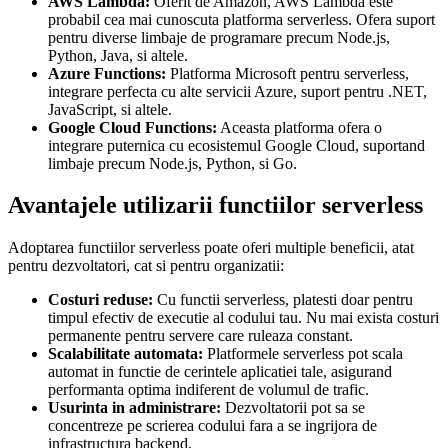
AWS Lambda:
Oferit de Amazon, AWS Lambda este
probabil cea mai cunoscuta platforma serverless. Ofera suport
pentru diverse limbaje de programare precum Node.js,
Python, Java, si altele.
Azure Functions:
Platforma Microsoft pentru serverless,
integrare perfecta cu alte servicii Azure, suport pentru .NET,
JavaScript, si altele.
Google Cloud Functions:
Aceasta platforma ofera o
integrare puternica cu ecosistemul Google Cloud, suportand
limbaje precum Node.js, Python, si Go.
Avantajele utilizarii functiilor serverless
Adoptarea functiilor serverless poate oferi multiple beneficii, atat
pentru dezvoltatori, cat si pentru organizatii:
Costuri reduse:
Cu functii serverless, platesti doar pentru
timpul efectiv de executie al codului tau. Nu mai exista costuri
permanente pentru servere care ruleaza constant.
Scalabilitate automata:
Platformele serverless pot scala
automat in functie de cerintele aplicatiei tale, asigurand
performanta optima indiferent de volumul de trafic.
Usurinta in administrare:
Dezvoltatorii pot sa se
concentreze pe scrierea codului fara a se ingrijora de
infrastructura backend.