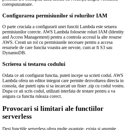
corespunzatoare.
Configurarea permisiunilor si rolurilor IAM
O parte cruciala a configurarii unei functii Lambda este setarea
permisiunilor corecte. AWS Lambda foloseste roluri IAM (Identity
and Access Management) pentru a controla accesul la alte resurse
AWS. Creati un rol cu permisiunile necesare pentru a accesa
resursele de care functia voastra are nevoie, cum ar fi S3 sau
DynamoDB.
Scrierea si testarea codului
Odata ce ati configurat functia, puteti incepe sa scrieti codul. AWS
Lambda ofera un editor integrat care permite dezvoltarea directa in
consola, dar puteti opta si sa incarcati un fisier .zip cu codul vostru.
Dupa ce ati scris codul, utilizati interfata de testare pentru a va
asigura ca functia ruleaza corect.
Provocari si limitari ale functiilor
serverless
Desi functiile serverless ofera multe avantaje, exista si anumite