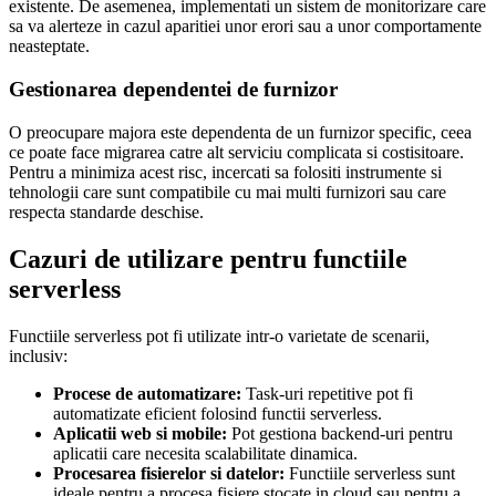
existente. De asemenea, implementati un sistem de monitorizare care
sa va alerteze in cazul aparitiei unor erori sau a unor comportamente
neasteptate.
Gestionarea dependentei de furnizor
O preocupare majora este dependenta de un furnizor specific, ceea
ce poate face migrarea catre alt serviciu complicata si costisitoare.
Pentru a minimiza acest risc, incercati sa folositi instrumente si
tehnologii care sunt compatibile cu mai multi furnizori sau care
respecta standarde deschise.
Cazuri de utilizare pentru functiile
serverless
Functiile serverless pot fi utilizate intr-o varietate de scenarii,
inclusiv:
Procese de automatizare:
Task-uri repetitive pot fi
automatizate eficient folosind functii serverless.
Aplicatii web si mobile:
Pot gestiona backend-uri pentru
aplicatii care necesita scalabilitate dinamica.
Procesarea fisierelor si datelor:
Functiile serverless sunt
ideale pentru a procesa fisiere stocate in cloud sau pentru a