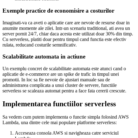
Exemple practice de economisire a costurilor
Imaginati-va ca aveti o aplicatie care are nevoie de resurse doar in
anumite momente ale zilei. Intr-un scenariu traditional, ati avea un
server pornit 24/7, chiar daca acesta este utilizat doar 30% din timp.
Cu serverless, platiti doar pentru timpul cand functia este efectiv
rulata, reducand costurile semnificativ.
Scalabilitate automata in actiune
Un exemplu concret de scalabilitate automata este atunci cand o
aplicatie de e-commerce are un spike de trafic in timpul unei
promotii. In loc sa fie nevoie de ajustari manuale sau de
administrarea complicata a unui cluster de servere, functiile
serverless se scaleaza automat pentru a face fata cererii crescute.
Implementarea functiilor serverless
Sa vedem cum putem implementa o functie simpla folosind AWS
Lambda, una dintre cele mai populare platforme serverless:
Acceseaza consola AWS si navigheaza catre serviciul