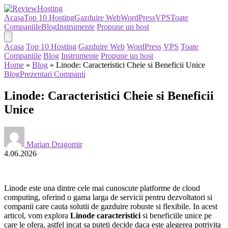
Acasa
Top 10 Hosting
Gazduire Web
WordPress
VPS
Toate
Companiile
Blog
Instrumente
Propune un host
Acasa
Top 10 Hosting
Gazduire Web
WordPress
VPS
Toate
Companiile
Blog
Instrumente
Propune un host
Home
»
Blog
»
Linode: Caracteristici Cheie si Beneficii Unice
Blog
Prezentari Companii
Linode: Caracteristici Cheie si Beneficii
Unice
Marian Dragomir
4.06.2026
Linode este una dintre cele mai cunoscute platforme de cloud
computing, oferind o gama larga de servicii pentru dezvoltatori si
companii care cauta solutii de gazduire robuste si flexibile. In acest
articol, vom explora
Linode caracteristici
si beneficiile unice pe
care le ofera, astfel incat sa puteti decide daca este alegerea potrivita