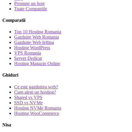
Propune un host
Toate Companiile
Comparatii
Top 10 Hosting Romania
Gazduire Web Romania
Gazduire Web Ieftina
Hosting WordPress
VPS Romania
Server Dedicat
Hosting Magazin Online
Ghiduri
Ce este gazduirea web?
Cum alegi un hosting?
Shared vs VPS
SSD vs NVMe
Hosting NVMe Romania
Hosting WooCommerce
Nisa