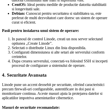
datorita comunitatii sale mari si suportului vast.
CentOS:
Ideal pentru mediile de productie datorita stabilitatii
si longevitatii sale.
Debian:
Cunoscut pentru securitatea si stabilitatea sa, este
preferat de multi dezvoltatori care doresc un sistem de operare
curat si eficient.
Pasii pentru instalarea unui sistem de operare:
In panoul de control Linode, creati un nou server selectand
optiunea „Create Linode”.
Selectati o distributie Linux din lista disponibila.
Configurati dimensiunea si alte setari ale serverului conform
cerintelor.
Dupa crearea serverului, conectati-va folosind SSH si incepeti
procesul de configurare a sistemului de operare.
4. Securitate Avansata
Linode pune un accent deosebit pe securitate, oferind caracteristici
precum firewall-uri configurabile, autentificare in doi pasi si
monitorizare continua. Aceste masuri ajuta la protejarea datelor si
aplicatiilor impotriva amenintarilor cibernetice.
Masuri de securitate recomandate: