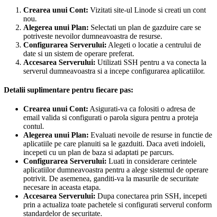
Crearea unui Cont:
Vizitati site-ul Linode si creati un cont
nou.
Alegerea unui Plan:
Selectati un plan de gazduire care se
potriveste nevoilor dumneavoastra de resurse.
Configurarea Serverului:
Alegeti o locatie a centrului de
date si un sistem de operare preferat.
Accesarea Serverului:
Utilizati SSH pentru a va conecta la
serverul dumneavoastra si a incepe configurarea aplicatiilor.
Detalii suplimentare pentru fiecare pas:
Crearea unui Cont:
Asigurati-va ca folositi o adresa de
email valida si configurati o parola sigura pentru a proteja
contul.
Alegerea unui Plan:
Evaluati nevoile de resurse in functie de
aplicatiile pe care planuiti sa le gazduiti. Daca aveti indoieli,
incepeti cu un plan de baza si adaptati pe parcurs.
Configurarea Serverului:
Luati in considerare cerintele
aplicatiilor dumneavoastra pentru a alege sistemul de operare
potrivit. De asemenea, ganditi-va la masurile de securitate
necesare in aceasta etapa.
Accesarea Serverului:
Dupa conectarea prin SSH, incepeti
prin a actualiza toate pachetele si configurati serverul conform
standardelor de securitate.