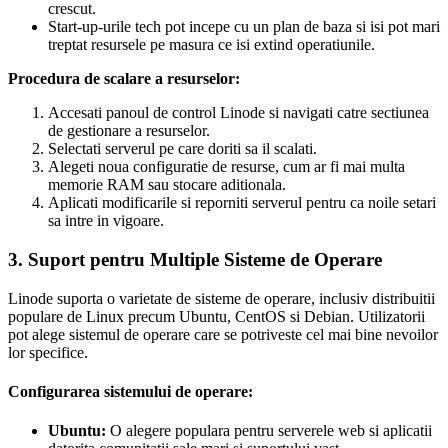
crescut.
Start-up-urile tech pot incepe cu un plan de baza si isi pot mari
treptat resursele pe masura ce isi extind operatiunile.
Procedura de scalare a resurselor:
Accesati panoul de control Linode si navigati catre sectiunea
de gestionare a resurselor.
Selectati serverul pe care doriti sa il scalati.
Alegeti noua configuratie de resurse, cum ar fi mai multa
memorie RAM sau stocare aditionala.
Aplicati modificarile si reporniti serverul pentru ca noile setari
sa intre in vigoare.
3. Suport pentru Multiple Sisteme de Operare
Linode suporta o varietate de sisteme de operare, inclusiv distribuitii
populare de Linux precum Ubuntu, CentOS si Debian. Utilizatorii
pot alege sistemul de operare care se potriveste cel mai bine nevoilor
lor specifice.
Configurarea sistemului de operare:
Ubuntu:
O alegere populara pentru serverele web si aplicatii