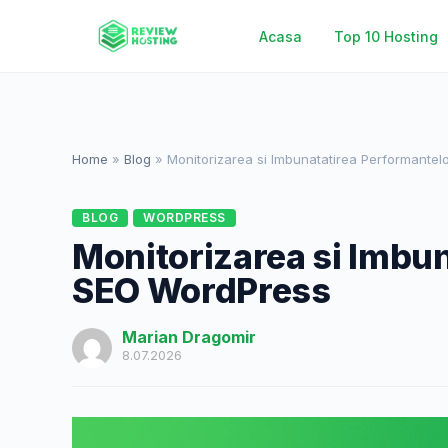
Acasa
Top 10 Hosting
Home
»
Blog
»
Monitorizarea si Imbunatatirea Performante
BLOG
WORDPRESS
Monitorizarea si Imbu
SEO WordPress
Marian Dragomir
8.07.2026