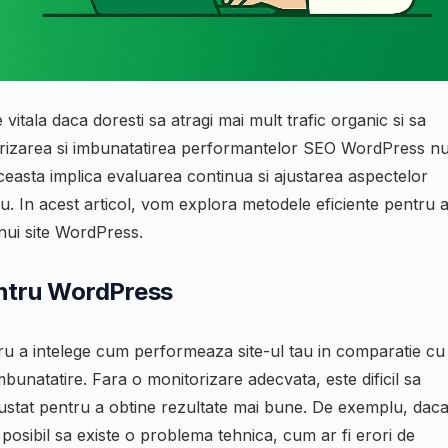
itala daca doresti sa atragi mai mult trafic organic si sa
itorizarea si imbunatatirea performantelor SEO WordPress n
Aceasta implica evaluarea continua si ajustarea aspectelor
 tau. In acest articol, vom explora metodele eficiente pentru 
nui site WordPress.
entru WordPress
u a intelege cum performeaza site-ul tau in comparatie cu
mbunatatire. Fara o monitorizare adecvata, este dificil sa
ajustat pentru a obtine rezultate mai bune. De exemplu, dac
 posibil sa existe o problema tehnica, cum ar fi erori de