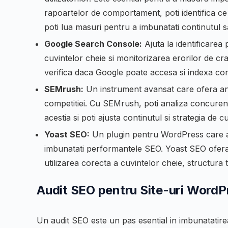
rapoartelor de comportament, poti identifica ce 
poti lua masuri pentru a imbunatati continutul 
Google Search Console:
Ajuta la identificare
cuvintelor cheie si monitorizarea erorilor de c
verifica daca Google poate accesa si indexa corec
SEMrush:
Un instrument avansat care ofera ana
competitiei. Cu SEMrush, poti analiza concuren
acestia si poti ajusta continutul si strategia de c
Yoast SEO:
Un plugin pentru WordPress care ajut
imbunatati performantele SEO. Yoast SEO ofera
utilizarea corecta a cuvintelor cheie, structura ti
Audit SEO pentru Site-uri WordP
Un audit SEO este un pas esential in imbunatati