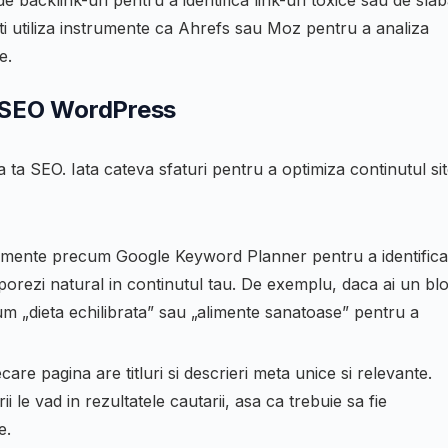
e backlink-uri pentru a identifica link-uri toxice sau de sla
oti utiliza instrumente ca Ahrefs sau Moz pentru a analiza
e.
u SEO WordPress
ia ta SEO. Iata cateva sfaturi pentru a optimiza continutul si
umente precum Google Keyword Planner pentru a identifica
rporezi natural in continutul tau. De exemplu, daca ai un bl
um „dieta echilibrata” sau „alimente sanatoase” pentru a
care pagina are titluri si descrieri meta unice si relevante.
 le vad in rezultatele cautarii, asa ca trebuie sa fie
e.