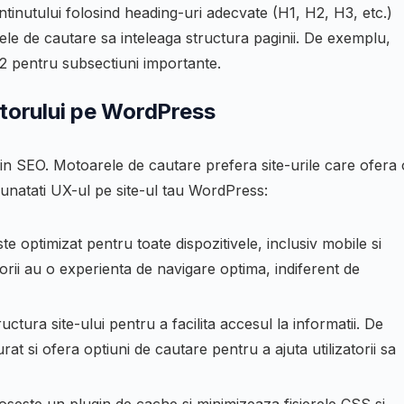
tinutului folosind heading-uri adecvate (H1, H2, H3, etc.)
arele de cautare sa inteleaga structura paginii. De exemplu,
 H2 pentru subsectiuni importante.
atorului pe WordPress
l in SEO. Motoarele de cautare prefera site-urile care ofera 
mbunatati UX-ul pe site-ul tau WordPress:
te optimizat pentru toate dispozitivele, inclusiv mobile si
torii au o experienta de navigare optima, indiferent de
ctura site-ului pentru a facilita accesul la informatii. De
at si ofera optiuni de cautare pentru a ajuta utilizatorii sa