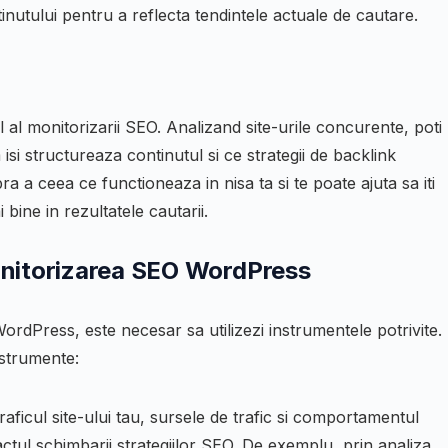
inutului pentru a reflecta tendintele actuale de cautare.
O
l al monitorizarii SEO. Analizand site-urile concurente, poti
si structureaza continutul si ce strategii de backlink
ra a ceea ce functioneaza in nisa ta si te poate ajuta sa iti
 bine in rezultatele cautarii.
onitorizarea SEO WordPress
ordPress, este necesar sa utilizezi instrumentele potrivite.
nstrumente:
raficul site-ului tau, sursele de trafic si comportamentul
actul schimbarii strategiilor SEO. De exemplu, prin analiza