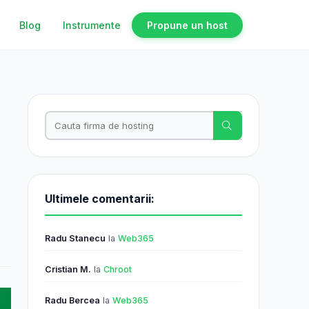
Blog
Instrumente
Propune un host
Ultimele comentarii:
Radu Stanecu
la
Web365
Cristian M.
la
Chroot
Radu Bercea
la
Web365