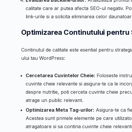
Evaluarea Backlink-urilor:
Analizeaza profilul d
calitate care ar putea afecta SEO-ul negativ. P
link-urile si a solicita eliminarea celor daunatoar
Optimizarea Continutului pentr
Continutul de calitate este esential pentru strateg
ului tau WordPress:
Cercetarea Cuvintelor Cheie:
Foloseste instr
cuvinte cheie relevante si asigura-te ca le inco
despre nutritie, poti cerceta cuvinte cheie prec
atrage un public relevant.
Optimizarea Meta Tag-urilor:
Asigura-te ca fie
Acestea sunt primele elemente pe care utilizatorii
atragatoare si sa contina cuvinte cheie relevant