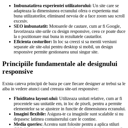
Imbunatatirea experientei utilizatorului:
Un site care se
adapteaza la dimensiunea ecranului ofera o experienta mai
buna utilizatorilor, eliminand nevoia de a face zoom sau scroll
excesiv.
SEO imbunatatit:
Motoarele de cautare, cum ar fi Google,
favorizeaza site-urile cu design responsive, ceea ce poate duce
la o pozitionare mai buna in rezultatele cautarilor.
Eficienta costurilor:
In loc sa creezi si sa mentii versiuni
separate ale site-ului pentru desktop si mobil, un design
responsive permite gestionarea unui singur site.
Principiile fundamentale ale designului
responsive
Exista cateva principii de baza pe care fiecare designer ar trebui sa le
aiba in vedere atunci cand creeaza site-uri responsive:
Fluiditatea layout-ului:
Utilizeaza unitati relative, cum ar fi
procentele sau unitatile em, in loc de pixeli, pentru a permite
elementelor sa se ajusteze in functie de dimensiunea ecranului.
Imagini flexibile:
Asigura-te ca imaginile sunt scalabile si nu
depasesc latimea containerului care le contine.
Media queries:
Acestea sunt folosite pentru a aplica stiluri