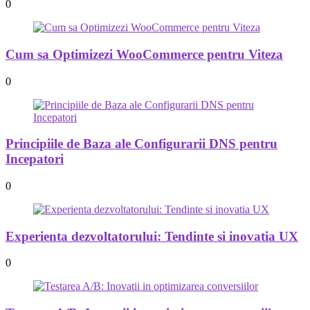
0
Cum sa Optimizezi WooCommerce pentru Viteza
0
Principiile de Baza ale Configurarii DNS pentru
Incepatori
0
Experienta dezvoltatorului: Tendinte si inovatia UX
0