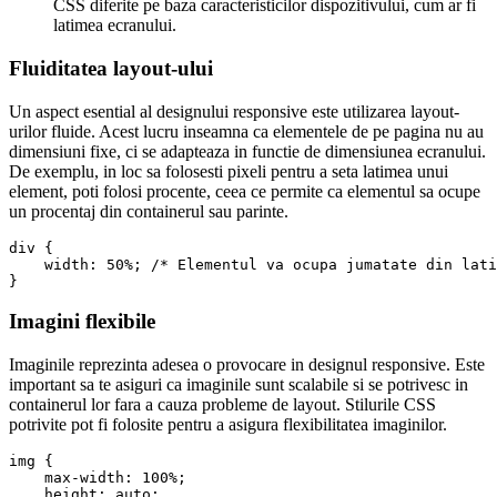
CSS diferite pe baza caracteristicilor dispozitivului, cum ar fi
latimea ecranului.
Fluiditatea layout-ului
Un aspect esential al designului responsive este utilizarea layout-
urilor fluide. Acest lucru inseamna ca elementele de pe pagina nu au
dimensiuni fixe, ci se adapteaza in functie de dimensiunea ecranului.
De exemplu, in loc sa folosesti pixeli pentru a seta latimea unui
element, poti folosi procente, ceea ce permite ca elementul sa ocupe
un procentaj din containerul sau parinte.
div {

    width: 50%; /* Elementul va ocupa jumatate din lati
Imagini flexibile
Imaginile reprezinta adesea o provocare in designul responsive. Este
important sa te asiguri ca imaginile sunt scalabile si se potrivesc in
containerul lor fara a cauza probleme de layout. Stilurile CSS
potrivite pot fi folosite pentru a asigura flexibilitatea imaginilor.
img {

    max-width: 100%;

    height: auto;
