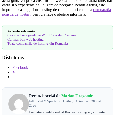
acest ghid, vei putea crea site-uri web care nu doar ca arata bine, dar
ofera si o experienta de utilizare de neegalat. Pentru a reusi, este
important sa alegi si un hosting de calitate. Poti consulta
comparatia
noastra de hosting
pentru a face o alegere informata.
Articole relevante:
Cea mai buna gazduire WordPress din Romania
Cel mai bun web hosting
Toate companiile de hosting din Romania
Distribuie:
Facebook
X
Recenzie scrisă de
Marian Dragomir
Editor-Șef & Specialist Hosting • Actualizat: 28 mai
2026
Fondator și editor-șef al ReviewHosting.ro, cu peste