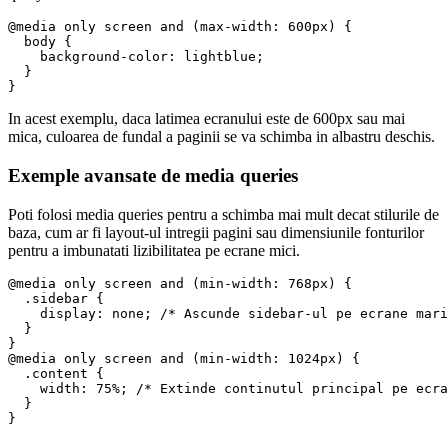
@media only screen and (max-width: 600px) {

  body {

    background-color: lightblue;

  }

In acest exemplu, daca latimea ecranului este de 600px sau mai
mica, culoarea de fundal a paginii se va schimba in albastru deschis.
Exemple avansate de media queries
Poti folosi media queries pentru a schimba mai mult decat stilurile de
baza, cum ar fi layout-ul intregii pagini sau dimensiunile fonturilor
pentru a imbunatati lizibilitatea pe ecrane mici.
@media only screen and (min-width: 768px) {

  .sidebar {

    display: none; /* Ascunde sidebar-ul pe ecrane mari
  }

}

@media only screen and (min-width: 1024px) {

  .content {

    width: 75%; /* Extinde continutul principal pe ecra
  }
