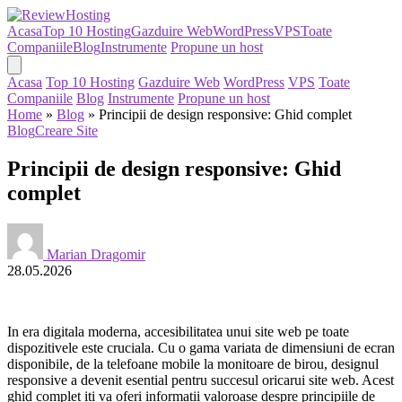
Acasa
Top 10 Hosting
Gazduire Web
WordPress
VPS
Toate
Companiile
Blog
Instrumente
Propune un host
Acasa
Top 10 Hosting
Gazduire Web
WordPress
VPS
Toate
Companiile
Blog
Instrumente
Propune un host
Home
»
Blog
»
Principii de design responsive: Ghid complet
Blog
Creare Site
Principii de design responsive: Ghid
complet
Marian Dragomir
28.05.2026
In era digitala moderna, accesibilitatea unui site web pe toate
dispozitivele este cruciala. Cu o gama variata de dimensiuni de ecran
disponibile, de la telefoane mobile la monitoare de birou, designul
responsive a devenit esential pentru succesul oricarui site web. Acest
ghid complet iti va oferi informatii valoroase despre principiile de