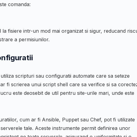
seste comanda:
la fisiere intr-un mod mai organizat si sigur, reducand risc
trare a permisiunilor.
nfiguratii
 utiliza scripturi sau configuratii automate care sa seteze
r fi scrierea unui script shell care sa verifice si sa corecte
 lucru este deosebit de util pentru site-urile mari, unde este
tiilor, cum ar fi Ansible, Puppet sau Chef, pot fi utilizate
serverele tale. Aceste instrumente permit definirea unor
nsistent pe toate serverele, asigurand o uniformitate si o