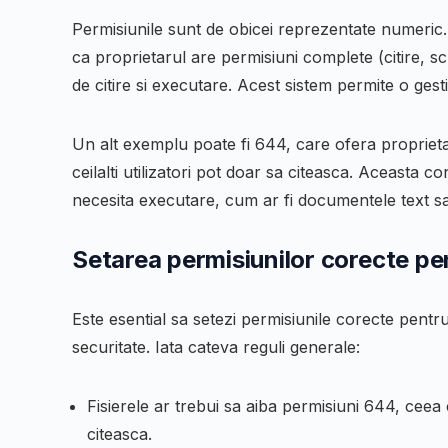
Permisiunile sunt de obicei reprezentate numeri
ca proprietarul are permisiuni complete (citire, scri
de citire si executare. Acest sistem permite o gestio
Un alt exemplu poate fi
644
, care ofera proprietar
ceilalti utilizatori pot doar sa citeasca. Aceasta c
necesita executare, cum ar fi documentele text sa
Setarea permisiunilor corecte pen
Este esential sa setezi permisiunile corecte pentru 
securitate. Iata cateva reguli generale:
Fisierele ar trebui sa aiba permisiuni
644
, ceea 
citeasca.