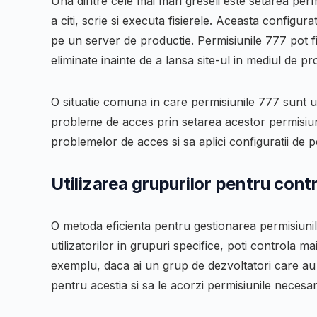
Una dintre cele mai mari greseli este setarea per
a citi, scrie si executa fisierele. Aceasta configura
pe un server de productie. Permisiunile
777
pot f
eliminate inainte de a lansa site-ul in mediul de pr
O situatie comuna in care permisiunile
777
sunt ut
probleme de acces prin setarea acestor permisiuni
problemelor de acces si sa aplici configuratii de pe
Utilizarea grupurilor pentru contr
O metoda eficienta pentru gestionarea permisiunilor
utilizatorilor in grupuri specifice, poti controla m
exemplu, daca ai un grup de dezvoltatori care au 
pentru acestia si sa le acorzi permisiunile necesa