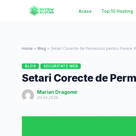
Acasa
Top 10 Hosting
Home
»
Blog
»
Setari Corecte de Permisiuni pentru Fisiere
BLOG
SECURITATE WEB
Setari Corecte de Perm
Marian Dragomir
20.04.2026