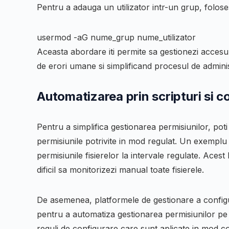
Pentru a adauga un utilizator intr-un grup, folo
usermod -aG nume_grup nume_utilizator
Aceasta abordare iti permite sa gestionezi accesul 
de erori umane si simplificand procesul de adminis
Automatizarea prin scripturi si co
Pentru a simplifica gestionarea permisiunilor, poti
permisiunile potrivite in mod regulat. Un exemplu a
permisiunile fisierelor la intervale regulate. Acest
dificil sa monitorizezi manual toate fisierele.
De asemenea, platformele de gestionare a configura
pentru a automatiza gestionarea permisiunilor pe 
reguli de configurare care sunt aplicate in mod co