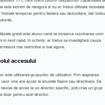
misiunilor
777
, care ofera tuturor utilizatorilor capacitatea d
tie este extrem de nesigura si nu ar trebui utilizata niciodata
i folosite temporar pentru testare sau dezvoltare, dar trebu
oductie.
ilizate gresit este atunci cand se incearca rezolvarea unor
 in mod rapid. In schimb, ar trebui sa investighezi cauza
rmisiuni mai restrictive si mai sigure.
olul accesului
 este utilizarea grupurilor de utilizatori. Prin asignarea
ai usor cine are acces la anumite fisiere sau directoare. De
nevoie de acces la un director specific, poti crea un grup
re doar pentru acel director.