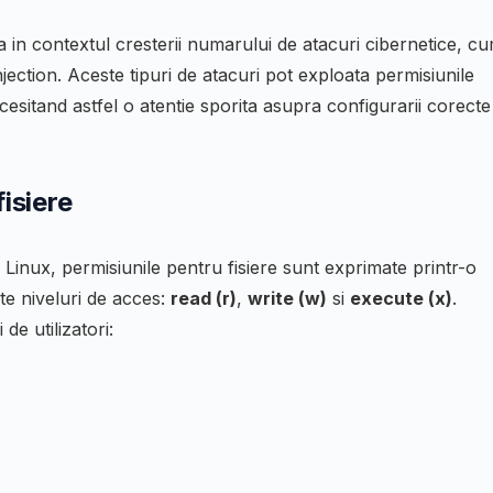
 in contextul cresterii numarului de atacuri cibernetice, c
njection. Aceste tipuri de atacuri pot exploata permisiunile
esitand astfel o atentie sporita asupra configurarii corecte
isiere
Linux, permisiunile pentru fisiere sunt exprimate printr-o
ite niveluri de acces:
read (r)
,
write (w)
si
execute (x)
.
de utilizatori: