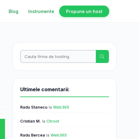
Blog
Instrumente
Propune un host
Ultimele comentarii:
Radu Stanecu
la
Web365
Cristian M.
la
Chroot
Radu Bercea
la
Web365