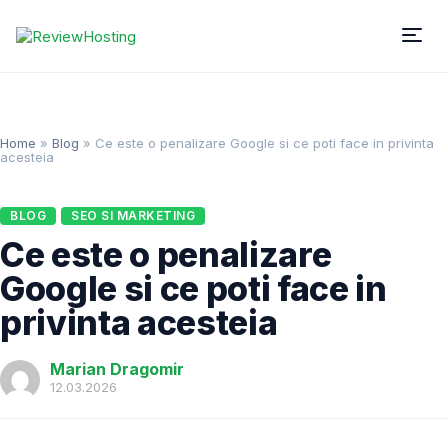
Home
»
Blog
»
Ce este o penalizare Google si ce poti face in privinta
acesteia
BLOG
SEO SI MARKETING
Ce este o penalizare
Google si ce poti face in
privinta acesteia
Marian Dragomir
12.03.2026