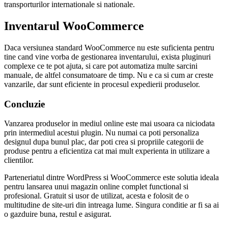
transporturilor internationale si nationale.
Inventarul
WooCommerce
Daca versiunea standard WooCommerce nu este suficienta pentru
tine cand vine vorba de gestionarea inventarului, exista pluginuri
complexe ce te pot ajuta, si care pot automatiza multe sarcini
manuale, de altfel consumatoare de timp. Nu e ca si cum ar creste
vanzarile, dar sunt eficiente in procesul expedierii produselor.
Concluzie
Vanzarea produselor in mediul online este mai usoara ca niciodata
prin intermediul acestui plugin. Nu numai ca poti personaliza
designul dupa bunul plac, dar poti crea si propriile categorii de
produse pentru a eficientiza cat mai mult experienta in utilizare a
clientilor.
Parteneriatul dintre WordPress si WooCommerce este solutia ideala
pentru lansarea unui magazin online complet functional si
profesional. Gratuit si usor de utilizat, acesta e folosit de o
multitudine de site-uri din intreaga lume. Singura conditie ar fi sa ai
o gazduire buna, restul e asigurat.