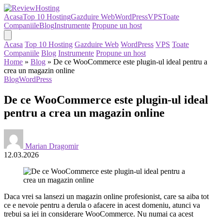
Acasa
Top 10 Hosting
Gazduire Web
WordPress
VPS
Toate
Companiile
Blog
Instrumente
Propune un host
Acasa
Top 10 Hosting
Gazduire Web
WordPress
VPS
Toate
Companiile
Blog
Instrumente
Propune un host
Home
»
Blog
»
De ce WooCommerce este plugin-ul ideal pentru a
crea un magazin online
Blog
WordPress
De ce WooCommerce este plugin-ul ideal
pentru a crea un magazin online
Marian Dragomir
12.03.2026
Daca vrei sa lansezi un magazin online profesionist, care sa aiba tot
ce e nevoie pentru a derula o afacere in acest domeniu, atunci va
trebui sa iei in considerare WooCommerce. Nu numai ca acest