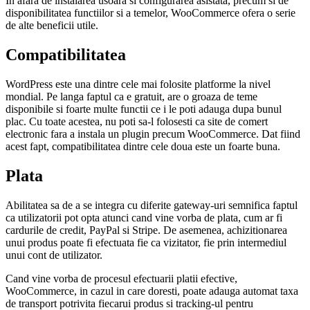
In afara de instalarea usoara si configurarea asistata, precum si de
disponibilitatea functiilor si a temelor, WooCommerce ofera o serie
de alte beneficii utile.
Compatibilitatea
WordPress este una dintre cele mai folosite platforme la nivel
mondial. Pe langa faptul ca e gratuit, are o groaza de teme
disponibile si foarte multe functii ce i le poti adauga dupa bunul
plac. Cu toate acestea, nu poti sa-l folosesti ca site de comert
electronic fara a instala un plugin precum WooCommerce. Dat fiind
acest fapt, compatibilitatea dintre cele doua este un foarte buna.
Plata
Abilitatea sa de a se integra cu diferite gateway-uri semnifica faptul
ca utilizatorii pot opta atunci cand vine vorba de plata, cum ar fi
cardurile de credit, PayPal si Stripe. De asemenea, achizitionarea
unui produs poate fi efectuata fie ca vizitator, fie prin intermediul
unui cont de utilizator.
Cand vine vorba de procesul efectuarii platii efective,
WooCommerce, in cazul in care doresti, poate adauga automat taxa
de transport potrivita fiecarui produs si tracking-ul pentru