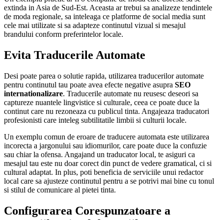
extinda in Asia de Sud-Est. Aceasta ar trebui sa analizeze tendintele
de moda regionale, sa inteleaga ce platforme de social media sunt
cele mai utilizate si sa adapteze continutul vizual si mesajul
brandului conform preferintelor locale.
Evita Traducerile Automate
Desi poate parea o solutie rapida, utilizarea traducerilor automate
pentru continutul tau poate avea efecte negative asupra
SEO
internationalizare
. Traducerile automate nu reusesc deseori sa
captureze nuantele lingvistice si culturale, ceea ce poate duce la
continut care nu rezoneaza cu publicul tinta. Angajeaza traducatori
profesionisti care inteleg subtilitatile limbii si culturii locale.
Un exemplu comun de eroare de traducere automata este utilizarea
incorecta a jargonului sau idiomurilor, care poate duce la confuzie
sau chiar la ofensa. Angajand un traducator local, te asiguri ca
mesajul tau este nu doar corect din punct de vedere gramatical, ci si
cultural adaptat. In plus, poti beneficia de serviciile unui redactor
local care sa ajusteze continutul pentru a se potrivi mai bine cu tonul
si stilul de comunicare al pietei tinta.
Configurarea Corespunzatoare a