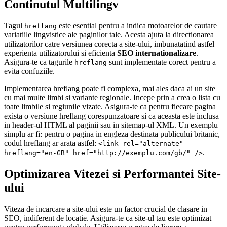
Continutul Multilingv
Tagul
este esential pentru a indica motoarelor de cautare
hreflang
variatiile lingvistice ale paginilor tale. Acesta ajuta la directionarea
utilizatorilor catre versiunea corecta a site-ului, imbunatatind astfel
experienta utilizatorului si eficienta
SEO internationalizare
.
Asigura-te ca tagurile
sunt implementate corect pentru a
hreflang
evita confuziile.
Implementarea hreflang poate fi complexa, mai ales daca ai un site
cu mai multe limbi si variante regionale. Incepe prin a crea o lista cu
toate limbile si regiunile vizate. Asigura-te ca pentru fiecare pagina
exista o versiune hreflang corespunzatoare si ca aceasta este inclusa
in header-ul HTML al paginii sau in sitemap-ul XML. Un exemplu
simplu ar fi: pentru o pagina in engleza destinata publicului britanic,
codul hreflang ar arata astfel:
<link rel="alternate"
.
hreflang="en-GB" href="http://exemplu.com/gb/" />
Optimizarea Vitezei si Performantei Site-
ului
Viteza de incarcare a site-ului este un factor crucial de clasare in
SEO, indiferent de locatie. Asigura-te ca site-ul tau este optimizat