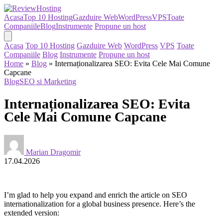
Acasa
Top 10 Hosting
Gazduire Web
WordPress
VPS
Toate
Companiile
Blog
Instrumente
Propune un host
Acasa
Top 10 Hosting
Gazduire Web
WordPress
VPS
Toate
Companiile
Blog
Instrumente
Propune un host
Home
»
Blog
»
Internaționalizarea SEO: Evita Cele Mai Comune
Capcane
Blog
SEO si Marketing
Internaționalizarea SEO: Evita
Cele Mai Comune Capcane
Marian Dragomir
17.04.2026
I’m glad to help you expand and enrich the article on SEO
internationalization for a global business presence. Here’s the
extended version: