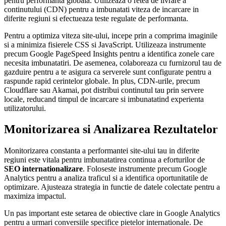
pentru performanta globala. Utilizeaza o retea de livrare a
continutului (CDN) pentru a imbunatati viteza de incarcare in
diferite regiuni si efectueaza teste regulate de performanta.
Pentru a optimiza viteza site-ului, incepe prin a comprima imaginile
si a minimiza fisierele CSS si JavaScript. Utilizeaza instrumente
precum Google PageSpeed Insights pentru a identifica zonele care
necesita imbunatatiri. De asemenea, colaboreaza cu furnizorul tau de
gazduire pentru a te asigura ca serverele sunt configurate pentru a
raspunde rapid cerintelor globale. In plus, CDN-urile, precum
Cloudflare sau Akamai, pot distribui continutul tau prin servere
locale, reducand timpul de incarcare si imbunatatind experienta
utilizatorului.
Monitorizarea si Analizarea Rezultatelor
Monitorizarea constanta a performantei site-ului tau in diferite
regiuni este vitala pentru imbunatatirea continua a eforturilor de
SEO internationalizare
. Foloseste instrumente precum Google
Analytics pentru a analiza traficul si a identifica oportunitatile de
optimizare. Ajusteaza strategia in functie de datele colectate pentru a
maximiza impactul.
Un pas important este setarea de obiective clare in Google Analytics
pentru a urmari conversiile specifice pietelor internationale. De