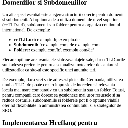
Domeniilor si Subdomeniilor
Un alt aspect esential este alegerea structurii corecte pentru domenii
si subdomenii. Ai optiunea de a utiliza domenii de nivel superior
(ccTLD-uri), subdomenii sau foldere pentru a organiza continutul
international. De exemplu:
ccTLD-uri:
exemplu.fr, exemplu.de
Subdomenii:
fr.exemplu.com, de.exemplu.com
Foldere:
exemplu.com/fr/, exemplu.com/de/
Fiecare optiune are avantajele si dezavantajele sale, dar ccTLD-urile
sunt adesea preferate pentru a semnaliza motoarelor de cautare si
utilizatorilor ca site-ul este specific unei anumite tari.
De exemplu, daca vrei sa te adresezi pietei din Germania, utilizarea
unui ccTLD .de poate crea o impresie de incredere si relevanta
locala mai mare comparativ cu un subdomeniu sau un folder. Totusi,
pentru companii care doresc sa gestioneze mai usor resursele si sa
reduca costurile, subdomeniile si folderele pot fi o optiune viabila,
oferind flexibilitate in administrarea continutului si a strategiilor de
SEO.
Implementarea Hreflang pentru