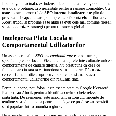
In era digitala actuala, extinderea afacerii tale la nivel global nu mai
este doar o optiune, ci o necesitate pentru a ramane competitiv. Cu
toate acestea, procesul de
SEO internationalizare
este plin de
provocari si capcane care pot impiedica eficienta eforturilor tale.
Acest articol isi propune sa te ajute sa eviti cele mai comune greseli
si sa-ti optimizezi strategia pentru un succes global.
Intelegerea Piata Locala si
Comportamentul Utilizatorilor
Un aspect crucial in
SEO internationalizare
este sa intelegi
specificul pietelor locale. Fiecare tara are preferinte culturale unice si
comportamente de cautare diferite. Nu presupune ca ceea ce
functioneaza in tara ta va functiona si in alta parte. Efectueaza
cercetari amanuntite asupra cuvintelor cheie si analizeaza
comportamentul utilizatorilor din regiunile tinta.
Pentru a incepe, poti folosi instrumente precum Google Keyword
Planner sau Ahrefs pentru a identifica cuvinte cheie relevante in
piata tinta. De asemenea, este important sa consulti rapoarte de
tendinte si studii de piata pentru a intelege ce produse sau servicii
sunt populare intr-o anumita regiune.
Un exemplu practic ar fi o companie de moda care doreste sa se