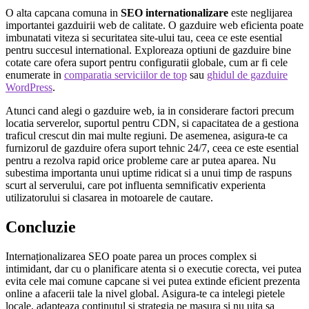
O alta capcana comuna in
SEO internationalizare
este neglijarea
importantei gazduirii web de calitate. O gazduire web eficienta poate
imbunatati viteza si securitatea site-ului tau, ceea ce este esential
pentru succesul international. Exploreaza optiuni de gazduire bine
cotate care ofera suport pentru configuratii globale, cum ar fi cele
enumerate in
comparatia serviciilor de top
sau
ghidul de gazduire
WordPress
.
Atunci cand alegi o gazduire web, ia in considerare factori precum
locatia serverelor, suportul pentru CDN, si capacitatea de a gestiona
traficul crescut din mai multe regiuni. De asemenea, asigura-te ca
furnizorul de gazduire ofera suport tehnic 24/7, ceea ce este esential
pentru a rezolva rapid orice probleme care ar putea aparea. Nu
subestima importanta unui uptime ridicat si a unui timp de raspuns
scurt al serverului, care pot influenta semnificativ experienta
utilizatorului si clasarea in motoarele de cautare.
Concluzie
Internaționalizarea SEO poate parea un proces complex si
intimidant, dar cu o planificare atenta si o executie corecta, vei putea
evita cele mai comune capcane si vei putea extinde eficient prezenta
online a afacerii tale la nivel global. Asigura-te ca intelegi pietele
locale, adapteaza continutul si strategia pe masura si nu uita sa