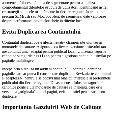
asemenea, foloseste functia de segmentare pentru a analiza
comportamentul diferitelor grupuri de utilizatori, identificand astfel
ce strategii sunt cele mai eficiente in fiecare regiune. Instrumente
precum SEMrush sau Moz pot oferi, de asemenea, date valoroase
despre performanta cuvintelor cheie in diferite locatii.
Evita Duplicarea Continutului
Continutul duplicat poate afecta negativ clasarea site-ului tau in
motoarele de cautare. Asigura-te ca fiecare versiune a site-ului tau
are continut unic, adaptat pentru publicul local. Utilizeaza tagurile
canonice si tagurile
pentru a gestiona continutul similar pe
hreflang
paginile multilingve.
Incepe prin a realiza un audit al continutului pentru a identifica
paginile care ar putea fi considerate duplicate. Revizuieste continutul
si adapteaza-l pentru a se potrivi mai bine cu interesele si preferintele
publicului din fiecare regiune. De asemenea, folosirea tagurilor
canonice poate ajuta motoarele de cautare sa inteleaga care este
versiunea „originala” a unei pagini, evitand astfel penalizari pentru
duplicare.
Importanta Gazduirii Web de Calitate