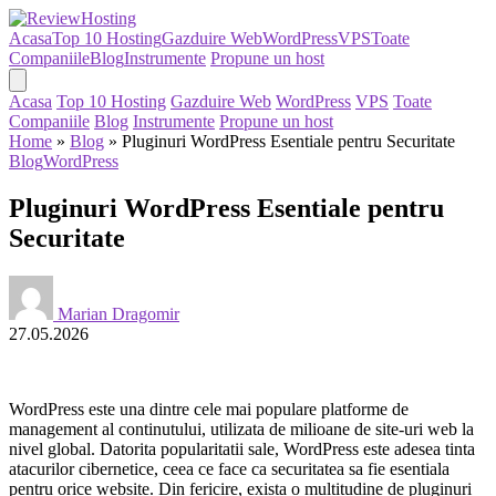
Acasa
Top 10 Hosting
Gazduire Web
WordPress
VPS
Toate
Companiile
Blog
Instrumente
Propune un host
Acasa
Top 10 Hosting
Gazduire Web
WordPress
VPS
Toate
Companiile
Blog
Instrumente
Propune un host
Home
»
Blog
»
Pluginuri WordPress Esentiale pentru Securitate
Blog
WordPress
Pluginuri WordPress Esentiale pentru
Securitate
Marian Dragomir
27.05.2026
WordPress este una dintre cele mai populare platforme de
management al continutului, utilizata de milioane de site-uri web la
nivel global. Datorita popularitatii sale, WordPress este adesea tinta
atacurilor cibernetice, ceea ce face ca securitatea sa fie esentiala
pentru orice website. Din fericire, exista o multitudine de pluginuri