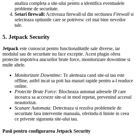
analiza completa a site-ului pentru a identifica eventualele
probleme de securitate.
Setari firewall:
Activeaza firewall-ul din sectiunea
Firewall
si
selecteaza optiunile care se potrivesc cel mai bine nevoilor
tale.
5. Jetpack Security
Jetpack
este cunoscut pentru functionalitatile sale diverse, iar
modulul sau de securitate nu face exceptie. Acest plugin ofera
protectie impotriva atacurilor brute force, monitorizare downtime si
multe altele.
Monitorizare Downtime:
Te alerteaza cand site-ul tau este
offline, astfel incat sa poti lua masuri rapide pentru a-l readuce
online.
Protectie Brute Force:
Blocheaza automat adresele IP care
incearca sa acceseze site-ul in mod repetat, prevenind accesul
neautorizat.
Scanare Automata:
Detecteaza si rezolva problemele de
securitate fara interventie manuala, oferindu-ti liniste in ceea
ce priveste siguranta site-ului tau.
Pasii pentru configurarea Jetpack Security