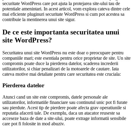
securitate WordPress care pot ajuta la protejarea site-ului tau de
potentiale amenintari. In acest articol, vom explora cateva dintre cele
mai eficiente pluginuri securitate WordPress si cum pot acestea sa
contribuie la mentinerea unui site sigur.
De ce este importanta securitatea unui
site WordPress?
Securitatea unui site WordPress nu este doar o preocupare pentru
companiile mari; este esentiala pentru orice proprietar de site. Un site
compromis poate duce la pierderea datelor, scaderea increderii
utilizatorilor, si chiar penalizari de la motoarele de cautare. Iata
cateva motive mai detaliate pentru care securitatea este cruciala:
Pierderea datelor
Atunci cand un site este compromis, datele personale ale
utilizatorilor, informatiile financiare sau continutul unic pot fi furate
sau pierdute. Acest tip de pierdere poate afecta grav operatiunile si
reputatia afacerii tale. De exemplu, daca un atacator reuseste sa
acceseze baza de date a site-ului, poate extrage informatii sensibile
care pot fi folosite in mod abuziv.