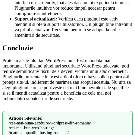
interfata user-friendly, mai ales daca nu ai experienta tehnica.
Pluginurile intuitive vor reduce timpul necesar pentru
configurare si intretinere.
Suport si actualizari:
Verifica daca pluginul este activ
mentinut si ofera suport utilizatorilor. Un plugin bine intretinut
va primi actualizari frecvente pentru a se adapta la noile
amenintari de securitate.
Concluzie
Protejarea site-ului tau WordPress nu a fost niciodata mai
importanta. Utilizand pluginuri securitate WordPress adecvate, poti
reduce semnificativ riscul de a deveni victima unui atac cibernetic.
Pluginurile prezentate in acest articol ofera o baza solida pentru a-ti
proteja site-ul, indiferent de marimea sau scopul acestuia. Nu uita sa
alegi pluginul care se potriveste cel mai bine nevoilor tale specifice
si sa il mentii actualizat pentru a beneficia de cele mai noi
imbunatatiri si patch-uri de securitate.
Articole relevante:
/cea-mai-buna-gazduire-wordpress-din-romania/
/cel-mai-bun-web-hosting/
/toate-companiile-hosting-romania/