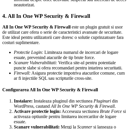
neautorizat.
4. All In One WP Security & Firewall
All In One WP Security & Firewall
este un plugin gratuit si usor
de utilizat care ofera o serie de caracteristici avansate de securitate.
Este ideal pentru utilizatorii care doresc o solutie cuprinzatoare fara
costuri suplimentare.
Protectie Login:
Limiteaza numarul de incercari de logare
esuate, prevenind atacurile de tip brute force.
Scanare Vulnerabilitati:
Verifica site-ul pentru potentiale
puncte slabe si ofera recomandari pentru intarirea securitatii.
Firewall:
Asigura protectie impotriva atacurilor comune, cum
ar fi injectiile SQL sau scripturile cross-site.
Configurarea All In One WP Security & Firewall
Instalare:
Instaleaza pluginul din sectiunea
Pluginuri
din
WordPress, cautand
All In One WP Security & Firewall
.
Activare protectie login:
Acceseaza sectiunea
Brute Force
si
activeaza optiunile pentru limitarea incercarilor de logare
esuate.
Scanare vulnerabilitati:
Mergi la
Scanner
si lanseaza o