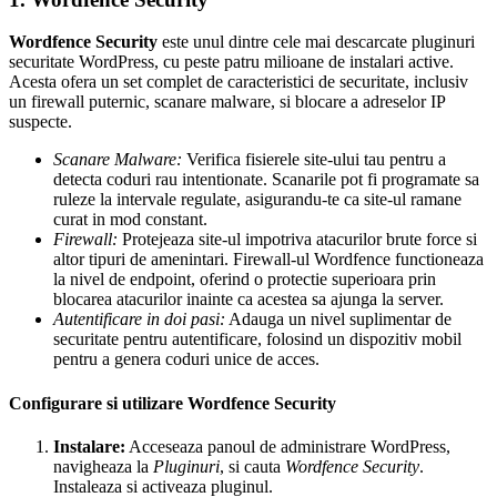
Wordfence Security
este unul dintre cele mai descarcate pluginuri
securitate WordPress, cu peste patru milioane de instalari active.
Acesta ofera un set complet de caracteristici de securitate, inclusiv
un firewall puternic, scanare malware, si blocare a adreselor IP
suspecte.
Scanare Malware:
Verifica fisierele site-ului tau pentru a
detecta coduri rau intentionate. Scanarile pot fi programate sa
ruleze la intervale regulate, asigurandu-te ca site-ul ramane
curat in mod constant.
Firewall:
Protejeaza site-ul impotriva atacurilor brute force si
altor tipuri de amenintari. Firewall-ul Wordfence functioneaza
la nivel de endpoint, oferind o protectie superioara prin
blocarea atacurilor inainte ca acestea sa ajunga la server.
Autentificare in doi pasi:
Adauga un nivel suplimentar de
securitate pentru autentificare, folosind un dispozitiv mobil
pentru a genera coduri unice de acces.
Configurare si utilizare Wordfence Security
Instalare:
Acceseaza panoul de administrare WordPress,
navigheaza la
Pluginuri
, si cauta
Wordfence Security
.
Instaleaza si activeaza pluginul.