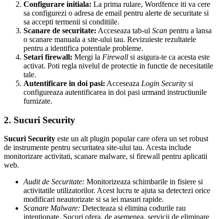
Configurare initiala:
La prima rulare, Wordfence iti va cere
sa configurezi o adresa de email pentru alerte de securitate si
sa accepti termenii si conditiile.
Scanare de securitate:
Acceseaza tab-ul
Scan
pentru a lansa
o scanare manuala a site-ului tau. Revizuieste rezultatele
pentru a identifica potentiale probleme.
Setari firewall:
Mergi la
Firewall
si asigura-te ca acesta este
activat. Poti regla nivelul de protectie in functie de necesitatile
tale.
Autentificare in doi pasi:
Acceseaza
Login Security
si
configureaza autentificarea in doi pasi urmand instructiunile
furnizate.
2. Sucuri Security
Sucuri Security
este un alt plugin popular care ofera un set robust
de instrumente pentru securitatea site-ului tau. Acesta include
monitorizare activitati, scanare malware, si firewall pentru aplicatii
web.
Audit de Securitate:
Monitorizeaza schimbarile in fisiere si
activitatile utilizatorilor. Acest lucru te ajuta sa detectezi orice
modificari neautorizate si sa iei masuri rapide.
Scanare Malware:
Detecteaza si elimina codurile rau
intentionate. Sucuri ofera, de asemenea, servicii de eliminare