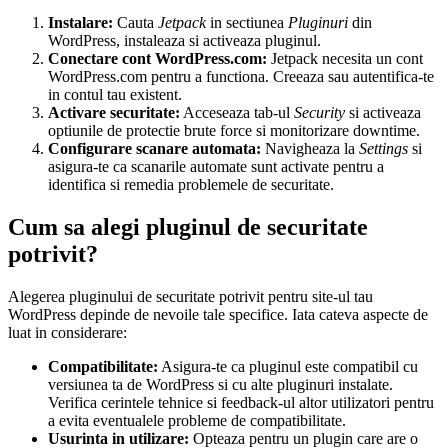
Instalare:
Cauta
Jetpack
in sectiunea
Pluginuri
din
WordPress, instaleaza si activeaza pluginul.
Conectare cont WordPress.com:
Jetpack necesita un cont
WordPress.com pentru a functiona. Creeaza sau autentifica-te
in contul tau existent.
Activare securitate:
Acceseaza tab-ul
Security
si activeaza
optiunile de protectie brute force si monitorizare downtime.
Configurare scanare automata:
Navigheaza la
Settings
si
asigura-te ca scanarile automate sunt activate pentru a
identifica si remedia problemele de securitate.
Cum sa alegi pluginul de securitate
potrivit?
Alegerea pluginului de securitate potrivit pentru site-ul tau
WordPress depinde de nevoile tale specifice. Iata cateva aspecte de
luat in considerare:
Compatibilitate:
Asigura-te ca pluginul este compatibil cu
versiunea ta de WordPress si cu alte pluginuri instalate.
Verifica cerintele tehnice si feedback-ul altor utilizatori pentru
a evita eventualele probleme de compatibilitate.
Usurinta in utilizare:
Opteaza pentru un plugin care are o