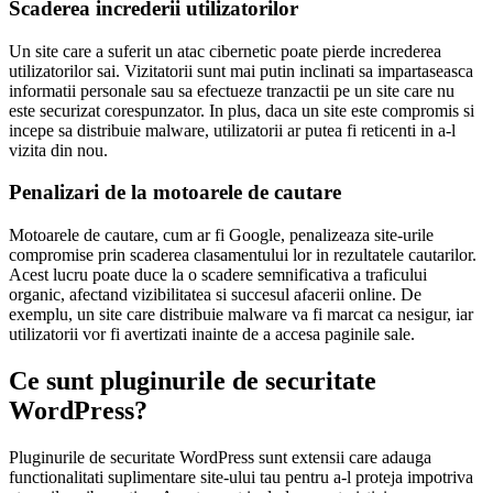
Scaderea increderii utilizatorilor
Un site care a suferit un atac cibernetic poate pierde increderea
utilizatorilor sai. Vizitatorii sunt mai putin inclinati sa impartaseasca
informatii personale sau sa efectueze tranzactii pe un site care nu
este securizat corespunzator. In plus, daca un site este compromis si
incepe sa distribuie malware, utilizatorii ar putea fi reticenti in a-l
vizita din nou.
Penalizari de la motoarele de cautare
Motoarele de cautare, cum ar fi Google, penalizeaza site-urile
compromise prin scaderea clasamentului lor in rezultatele cautarilor.
Acest lucru poate duce la o scadere semnificativa a traficului
organic, afectand vizibilitatea si succesul afacerii online. De
exemplu, un site care distribuie malware va fi marcat ca nesigur, iar
utilizatorii vor fi avertizati inainte de a accesa paginile sale.
Ce sunt pluginurile de securitate
WordPress?
Pluginurile de securitate WordPress sunt extensii care adauga
functionalitati suplimentare site-ului tau pentru a-l proteja impotriva