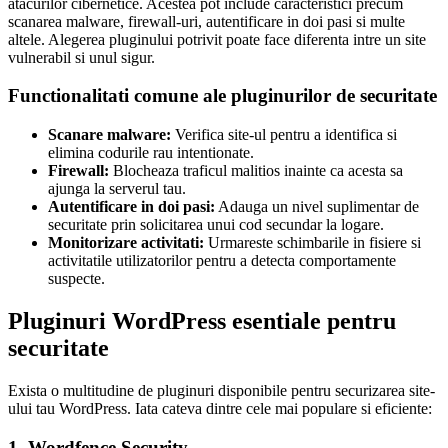
atacurilor cibernetice. Acestea pot include caracteristici precum
scanarea malware, firewall-uri, autentificare in doi pasi si multe
altele. Alegerea pluginului potrivit poate face diferenta intre un site
vulnerabil si unul sigur.
Functionalitati comune ale pluginurilor de securitate
Scanare malware:
Verifica site-ul pentru a identifica si
elimina codurile rau intentionate.
Firewall:
Blocheaza traficul malitios inainte ca acesta sa
ajunga la serverul tau.
Autentificare in doi pasi:
Adauga un nivel suplimentar de
securitate prin solicitarea unui cod secundar la logare.
Monitorizare activitati:
Urmareste schimbarile in fisiere si
activitatile utilizatorilor pentru a detecta comportamente
suspecte.
Pluginuri WordPress esentiale pentru
securitate
Exista o multitudine de pluginuri disponibile pentru securizarea site-
ului tau WordPress. Iata cateva dintre cele mai populare si eficiente:
1. Wordfence Security