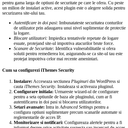
pentru gama larga de optiuni de securitate pe care le ofera. Cu peste
un milion de instalari active, acest plugin este o alegere solida pentru
securizarea site-ului tau.
Autentificare in doi pasi:
Imbunatateste securitatea conturilor
de utilizator prin adaugarea unui nivel suplimentar de protectie
la logare.
Blocare utilizatori:
Impiedica tentativele repetate de logare
esuate, protejand site-ul impotriva atacurilor brute force.
Scanare de Securitate:
Identifica vulnerabilitatile si ofera
solutii pentru remedierea lor, asigurandu-se ca site-ul tau este
protejat impotriva celor mai recente amenintari.
Cum sa configurezi iThemes Security
Instalare:
Acceseaza sectiunea
Pluginuri
din WordPress si
cauta
iThemes Security
. Instaleaza si activeaza pluginul.
Configurare initiala:
Urmareste wizard-ul de configurare
pentru a seta optiunile de baza ale pluginului, cum ar fi
autentificarea in doi pasi si blocarea utilizatorilor.
Setari avansate:
Intra in
Advanced Settings
pentru a
configura optiuni suplimentare precum scanarile automate si
reglementarile de acces IP.
Monitorizare si notificari:
Configureaza alertele pentru a fi
informat despre orice activitate suspecta sau incercari de acces